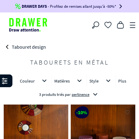
DRAWER DAYS
Jusqu'à
-100€*
- Profitez de remises allant jusqu'à -50%*
sur votre commande !
BIKINI30
BIKINI50
BIKINI100
Filtrer
-voir conditions en bas de page-
Tabouret design
TABOURETS EN MÉTAL
Affiner
Couleur
Matières
Style
Plus
3 produits triés
par
pertinence
-10%