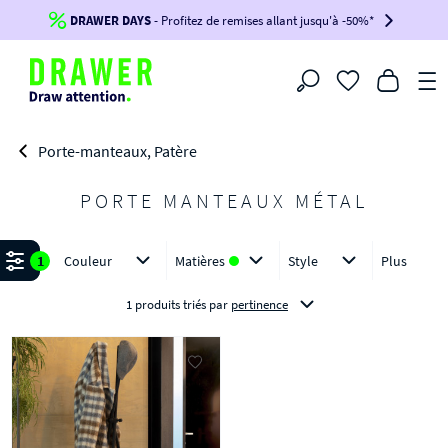
DRAWER DAYS
Jusqu'à
-100€*
- Profitez de remises allant jusqu'à -50%*
sur votre commande !
BIKINI30
BIKINI50
BIKINI100
Filtrer
-voir conditions en bas de page-
Porte-manteaux, Patère
PORTE MANTEAUX MÉTAL
Affiner
1
Couleur
Matières
Style
Plus
1 produits triés
par
pertinence