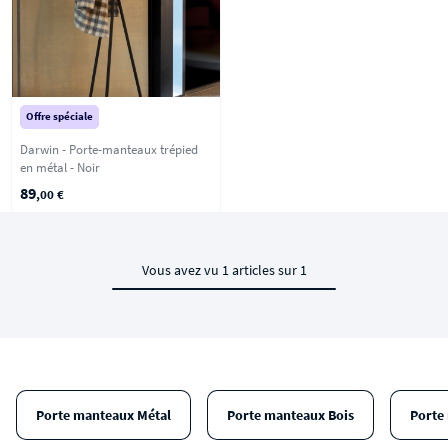
Offre spéciale
Darwin - Porte-manteaux trépied
en métal - Noir
89
,00 €
Vous avez vu 1 articles sur 1
Porte manteaux Métal
Porte manteaux Bois
Porte