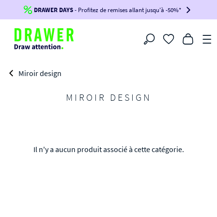
DRAWER DAYS
Jusqu'à
-100€*
- Profitez de remises allant jusqu'à -50%*
sur votre commande !
BIKINI30
BIKINI50
BIKINI100
Filtrer
-voir conditions en bas de page-
Miroir design
MIROIR DESIGN
Il n'y a aucun produit associé à cette catégorie.