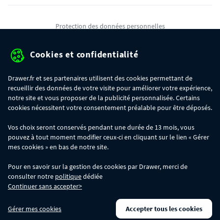
Protection des données personnelles
Mentions légales
Cookies et confidentialité
Conditions générales de ventes
Drawer.fr et ses partenaires utilisent des cookies permettant de
Gérer mes cookies
recueillir des données de votre visite pour améliorer votre expérience,
notre site et vous proposer de la publicité personnalisée. Certains
cookies nécessitent votre consentement préalable pour être déposés.
OFFRE SPÉCIALE
- Du 29/07 au 11/08, jusqu'à 100€ de remise sur votre
Vos choix seront conservés pendant une durée de 13 mois, vous
commande :
pouvez à tout moment modifier ceux-ci en cliquant sur le lien « Gérer
- 30€ sur votre commande dès 300€ d'achat, avec le code BIKINI30
- 50€ sur votre commande dès 500€ d'achat, avec le code BIKINI50
mes cookies » en bas de notre site.
- 100€ sur votre commande dès 1200€ d'achat, avec le code BIKINI100
Les codes BIKINI30, BIKINI50 et BIKINI100 ne sont valables que sur
Pour en savoir sur la gestion des cookies par Drawer, merci de
www.drawer.fr; ils ne sont pas cumulables entre eux, ni avec d'autres codes
consulter notre
politique
dédiée
promotionnels. La remise se calculera automatiquement dans votre panier
Continuer sans accepter>
lors de la saisie du code adéquat.
DRAWER DAYS
- Du 29/07 au 11/08 inclus : profitez de remises allant jusqu'à
Gérer mes cookies
Accepter tous les cookies
-50% sur une large sélection de produits. Opération valable dans la limite des