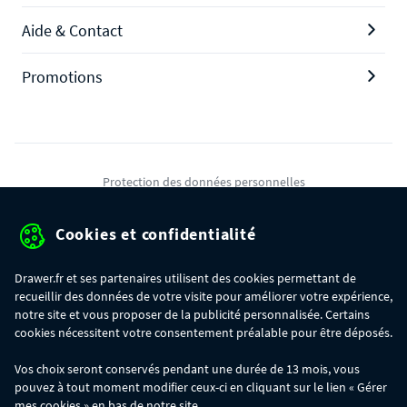
Aide & Contact
Promotions
Protection des données personnelles
Mentions légales
Cookies et confidentialité
Conditions générales de ventes
Drawer.fr et ses partenaires utilisent des cookies permettant de
Gérer mes cookies
recueillir des données de votre visite pour améliorer votre expérience,
notre site et vous proposer de la publicité personnalisée. Certains
cookies nécessitent votre consentement préalable pour être déposés.
OFFRE SPÉCIALE
- Du 29/07 au 11/08, jusqu'à 100€ de remise sur votre
Vos choix seront conservés pendant une durée de 13 mois, vous
commande :
pouvez à tout moment modifier ceux-ci en cliquant sur le lien « Gérer
- 30€ sur votre commande dès 300€ d'achat, avec le code BIKINI30
- 50€ sur votre commande dès 500€ d'achat, avec le code BIKINI50
mes cookies » en bas de notre site.