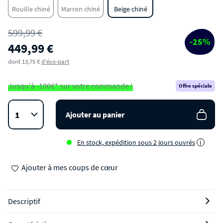
Rouille chiné
Marron chiné
Beige chiné
599,99 €
-25%
449,99 €
dont 13,75 €
d'éco-part
Jusqu'à -100€* sur votre commande !
Offre spéciale
Ajouter au panier
En stock, expédition sous 2 jours ouvrés
i
Ajouter à mes coups de cœur
Descriptif