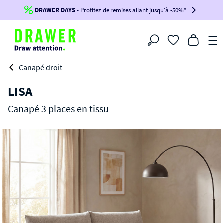
DRAWER DAYS
Jusqu'à
-100€*
- Profitez de remises allant jusqu'à -50%*
sur votre commande !
BIKINI30
BIKINI50
BIKINI100
Filtrer
-voir conditions en bas de page-
Canapé droit
LISA
Canapé 3 places en tissu