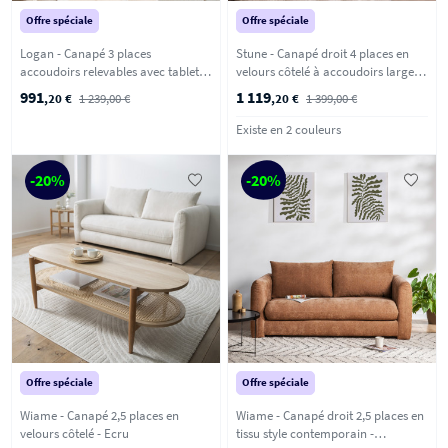
Offre spéciale
Offre spéciale
Logan - Canapé 3 places
Stune - Canapé droit 4 places en
accoudoirs relevables avec tablette
velours côtelé à accoudoirs larges -
en tissu chenille - Bronze
Ecru
991
1 119
,20 €
1 239,00 €
,20 €
1 399,00 €
Existe en 2 couleurs
-20%
-20%
Offre spéciale
Offre spéciale
Wiame - Canapé 2,5 places en
Wiame - Canapé droit 2,5 places en
velours côtelé - Ecru
tissu style contemporain -