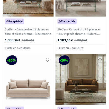
Offre spéciale
Offre spéciale
Steffen - Canapé droit 3 places en
Steffen - Canapé droit 3 places en
tissu et pieds chrome - Bleu marine
tissu et pieds chrome - Naturel
chiné
1 095
1 183
,20 €
1 369,00 €
,20 €
1 479,00 €
Existe en 5 couleurs
Existe en 5 couleurs
-20%
-20%