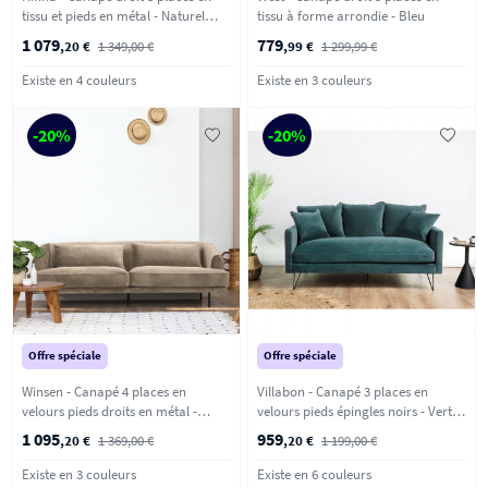
tissu et pieds en métal - Naturel
tissu à forme arrondie - Bleu
chiné
1 079
779
,20 €
1 349,00 €
,99 €
1 299,99 €
Existe en 4 couleurs
Existe en 3 couleurs
-20%
-20%
Offre spéciale
Offre spéciale
Winsen - Canapé 4 places en
Villabon - Canapé 3 places en
velours pieds droits en métal -
velours pieds épingles noirs - Vert
Beige
eucalyptus
1 095
959
,20 €
1 369,00 €
,20 €
1 199,00 €
Existe en 3 couleurs
Existe en 6 couleurs