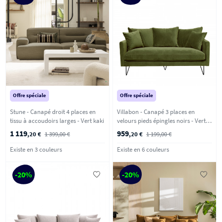
Offre spéciale
Offre spéciale
Stune - Canapé droit 4 places en
Villabon - Canapé 3 places en
tissu à accoudoirs larges - Vert kaki
velours pieds épingles noirs - Vert
olive
1 119
959
,20 €
1 399,00 €
,20 €
1 199,00 €
Existe en 3 couleurs
Existe en 6 couleurs
-20%
-20%