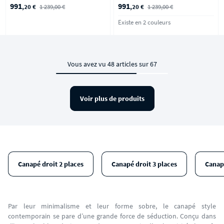
Terracotta
991
991
,20 €
1 239,00 €
,20 €
1 239,00 €
Existe en 2 couleurs
Vous avez vu 48 articles sur 67
Voir plus de produits
Canapé droit 2 places
Canapé droit 3 places
Canap
Par leur minimalisme et leur forme sobre, le canapé style
contemporain se pare d’une grande force de séduction. Conçu dans