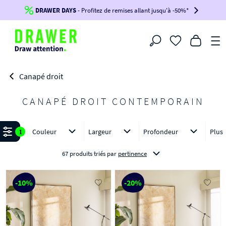
DRAWER DAYS
Jusqu'à
-100€*
- Profitez de remises allant jusqu'à -50%*
sur votre commande !
BIKINI30
BIKINI50
BIKINI100
Filtrer
-voir conditions en bas de page-
Canapé droit
CANAPÉ DROIT CONTEMPORAIN
Affiner
1
Couleur
Largeur
Profondeur
Plus
67 produits triés
par
pertinence
-10%
-20%