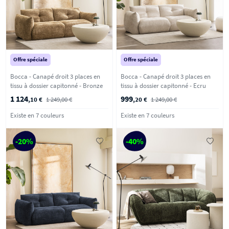
Offre spéciale
Offre spéciale
Bocca - Canapé droit 3 places en
Bocca - Canapé droit 3 places en
tissu à dossier capitonné - Bronze
tissu à dossier capitonné - Ecru
1 124
999
,10 €
1 249,00 €
,20 €
1 249,00 €
Existe en 7 couleurs
Existe en 7 couleurs
-20%
-40%