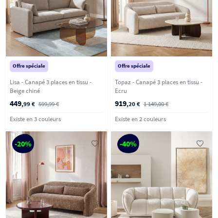
Offre spéciale
Offre spéciale
Lisa - Canapé 3 places en tissu -
Topaz - Canapé 3 places en tissu -
Beige chiné
Ecru
449
919
,99 €
599,99 €
,20 €
1 149,00 €
Existe en 3 couleurs
Existe en 2 couleurs
-20%
-40%