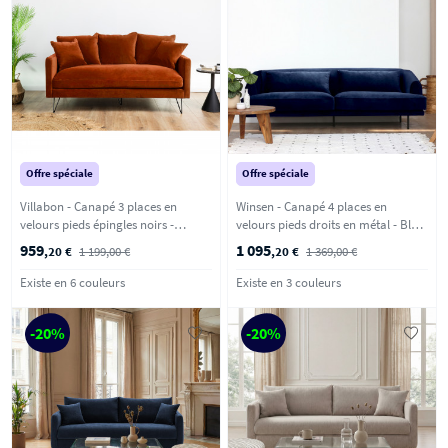
Offre spéciale
Offre spéciale
Villabon - Canapé 3 places en
Winsen - Canapé 4 places en
velours pieds épingles noirs -
velours pieds droits en métal - Bleu
Rouille
marine
959
1 095
,20 €
1 199,00 €
,20 €
1 369,00 €
Existe en 6 couleurs
Existe en 3 couleurs
-20%
-20%