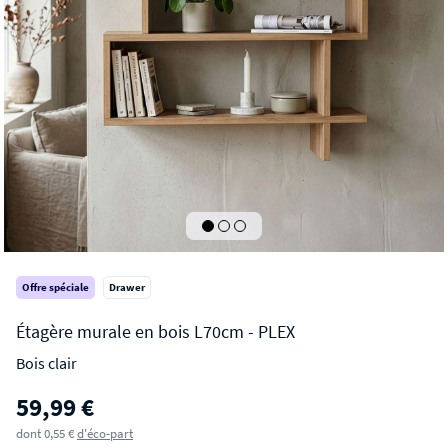
Offre spéciale
Drawer
Bois clair
PLEX
59,99 €
Étagère murale en bois L70cm
dont 0,55 €
d'éco-part