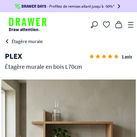
DRAWER DAYS
Jusqu'à
-100€*
- Profitez de remises allant jusqu'à -50%*
sur votre commande !
BIKINI30
BIKINI50
BIKINI100
Filtrer
-voir conditions en bas de page-
Étagère murale
PLEX
1 avis
Étagère murale en bois L70cm