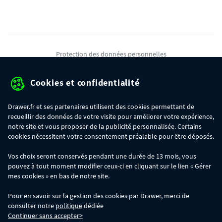
Protection des données personnelles
Mentions légales
Cookies et confidentialité
Conditions générales de ventes
Drawer.fr et ses partenaires utilisent des cookies permettant de
Gérer mes cookies
recueillir des données de votre visite pour améliorer votre expérience,
notre site et vous proposer de la publicité personnalisée. Certains
cookies nécessitent votre consentement préalable pour être déposés.
OFFRE SPÉCIALE
- Du 29/07 au 11/08, jusqu'à 100€ de remise sur votre
Vos choix seront conservés pendant une durée de 13 mois, vous
commande :
pouvez à tout moment modifier ceux-ci en cliquant sur le lien « Gérer
- 30€ sur votre commande dès 300€ d'achat, avec le code BIKINI30
- 50€ sur votre commande dès 500€ d'achat, avec le code BIKINI50
mes cookies » en bas de notre site.
- 100€ sur votre commande dès 1200€ d'achat, avec le code BIKINI100
Les codes BIKINI30, BIKINI50 et BIKINI100 ne sont valables que sur
Pour en savoir sur la gestion des cookies par Drawer, merci de
www.drawer.fr; ils ne sont pas cumulables entre eux, ni avec d'autres codes
consulter notre
politique
dédiée
promotionnels. La remise se calculera automatiquement dans votre panier
Continuer sans accepter>
lors de la saisie du code adéquat.