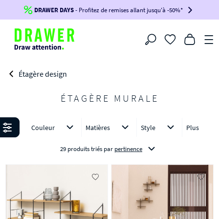
DRAWER DAYS
Jusqu'à
-100€*
- Profitez de remises allant jusqu'à -50%*
sur votre commande !
BIKINI30
BIKINI50
BIKINI100
Filtrer
-voir conditions en bas de page-
Étagère design
ÉTAGÈRE MURALE
Affiner
Couleur
Matières
Style
Plus
29 produits triés
par
pertinence