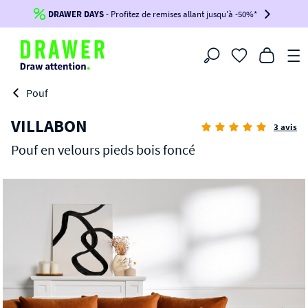
DRAWER DAYS
Jusqu'à
-100€*
- Profitez de remises allant jusqu'à -50%*
sur votre commande !
BIKINI30
BIKINI50
BIKINI100
Filtrer
-voir conditions en bas de page-
Pouf
VILLABON
3 avis
Pouf en velours pieds bois foncé