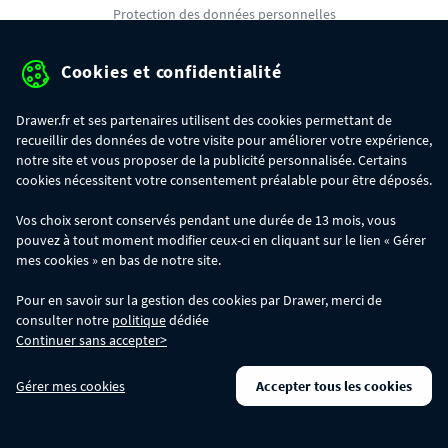
Protection des données personnelles
Mentions légales
Cookies et confidentialité
Conditions générales de ventes
Drawer.fr et ses partenaires utilisent des cookies permettant de
Gérer mes cookies
recueillir des données de votre visite pour améliorer votre expérience,
notre site et vous proposer de la publicité personnalisée. Certains
cookies nécessitent votre consentement préalable pour être déposés.
OFFRE SPÉCIALE
- Du 29/07 au 11/08, jusqu'à 100€ de remise sur votre
Vos choix seront conservés pendant une durée de 13 mois, vous
commande :
pouvez à tout moment modifier ceux-ci en cliquant sur le lien « Gérer
- 30€ sur votre commande dès 300€ d'achat, avec le code BIKINI30
- 50€ sur votre commande dès 500€ d'achat, avec le code BIKINI50
mes cookies » en bas de notre site.
- 100€ sur votre commande dès 1200€ d'achat, avec le code BIKINI100
Les codes BIKINI30, BIKINI50 et BIKINI100 ne sont valables que sur
Pour en savoir sur la gestion des cookies par Drawer, merci de
www.drawer.fr; ils ne sont pas cumulables entre eux, ni avec d'autres codes
consulter notre
politique
dédiée
promotionnels. La remise se calculera automatiquement dans votre panier
Continuer sans accepter>
lors de la saisie du code adéquat.
DRAWER DAYS
- Du 29/07 au 11/08 inclus : profitez de remises allant jusqu'à
Gérer mes cookies
Accepter tous les cookies
-50% sur une large sélection de produits. Opération valable dans la limite des
stocks disponibles.