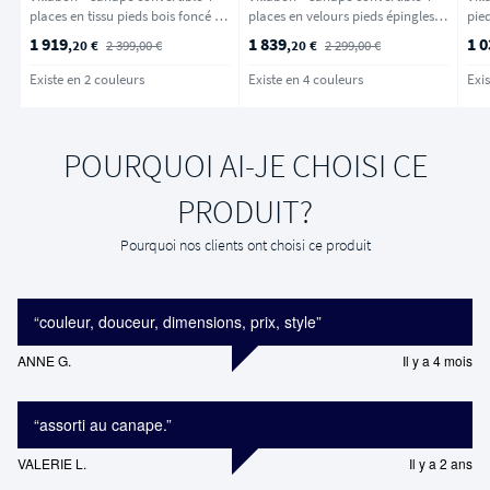
places en tissu pieds bois foncé -
places en velours pieds épingles
pieds
Caramel
noirs - Vert eucalyptus
chi
1 919
1 839
1 0
,20 €
2 399,00 €
,20 €
2 299,00 €
Existe en 2 couleurs
Existe en 4 couleurs
Exis
POURQUOI AI-JE CHOISI CE
PRODUIT?
Pourquoi nos clients ont choisi ce produit
“
couleur, douceur, dimensions, prix, style
”
ANNE G.
Il y a 4 mois
“
assorti au canape.
”
VALERIE L.
Il y a 2 ans