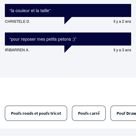
“
la couleur et la taille
”
CHRISTELE D.
Il y a 2 ans
“
pour reposer mes petits petons :)
”
IRIBARREN A.
Il y a 3 ans
Poufs ronds et poufs tricot
Poufs carré
Pouf Draw