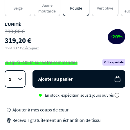
Jaune
Beige
Rouille
Vert olive
moutarde
eu
L'UNITÉ
399,00 €
-20%
319,20 €
dont 3,17 €
d'éco-part
Jusqu'à -100€* sur votre commande !
Offre spéciale
Ajouter au panier
En stock, expédition sous 2 jours ouvrés
i
Ajouter à mes coups de cœur
Recevoir gratuitement un échantillon de tissu