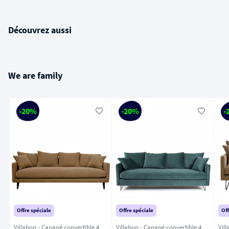
Découvrez aussi
We are family
-20%
-20%
-
Offre spéciale
Offre spéciale
Off
Villabon - Canapé convertible 4
Villabon - Canapé convertible 4
Vil