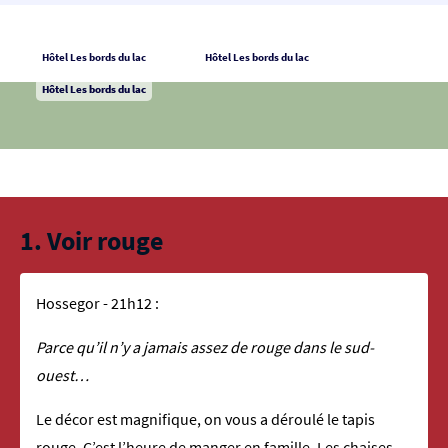
Hôtel Les bords du lac
Hôtel Les bords du lac
Hôtel Les bords du lac
Hôtel Les bords du lac
1. Voir rouge
Hossegor - 21h12 :
Parce qu’il n’y a jamais assez de rouge dans le sud-
ouest…
Le décor est magnifique, on vous a déroulé le tapis
rouge. C’est l’heure de manger en famille. Les chaises