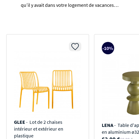
qu’il y avait dans votre logement de vacances…
-10%
GLEE
- Lot de 2 chaises
LENA
- Table d'a
intérieur et extérieur en
en aluminium ø3
plastique
62,99 €