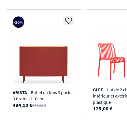
-10%
GLEE
- Lot de 2 c
ARISTA
- Buffet en bois 3 portes
intérieur et extér
3 tiroirs L110cm
plastique
494,10 €
549,00 €
125,00 €