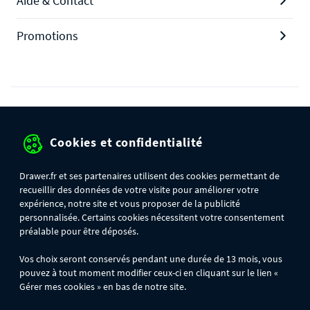
Aide & Contact
Promotions
Protection des données personnelles
Cookies et confidentialité
Mentions légales
Conditions générales de ventes
Drawer.fr et ses partenaires utilisent des cookies permettant de
recueillir des données de votre visite pour améliorer votre
Gérer mes cookies
expérience, notre site et vous proposer de la publicité
personnalisée. Certains cookies nécessitent votre consentement
préalable pour être déposés.
OFFRE SPÉCIALE
- Du 29/07 au 11/08, jusqu'à 100€ de remise sur votre
Vos choix seront conservés pendant une durée de 13 mois, vous
commande :
pouvez à tout moment modifier ceux-ci en cliquant sur le lien «
- 30€ sur votre commande dès 300€ d'achat, avec le code BIKINI30
- 50€ sur votre commande dès 500€ d'achat, avec le code BIKINI50
Gérer mes cookies » en bas de notre site.
- 100€ sur votre commande dès 1200€ d'achat, avec le code BIKINI100