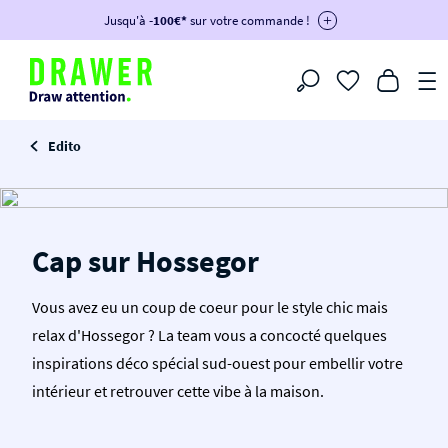
DRAWER DAYS
Jusqu'à
-100€*
- Profitez de remises allant jusqu'à -50%*
sur votre commande !
BIKINI30
BIKINI50
BIKINI100
Filtrer
-voir conditions en bas de page-
Edito
Cap sur Hossegor
Vous avez eu un coup de coeur pour le style chic mais
relax d'Hossegor ? La team vous a concocté quelques
inspirations déco spécial sud-ouest pour embellir votre
intérieur et retrouver cette vibe à la maison.