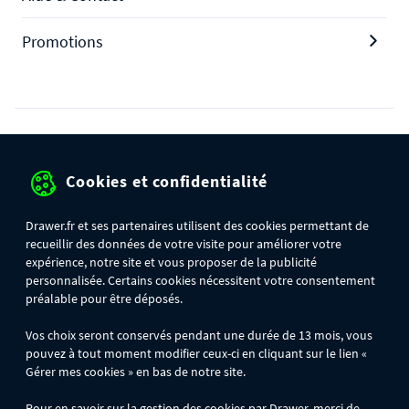
Promotions
Protection des données personnelles
Cookies et confidentialité
Mentions légales
Conditions générales de ventes
Drawer.fr et ses partenaires utilisent des cookies permettant de
recueillir des données de votre visite pour améliorer votre
Gérer mes cookies
expérience, notre site et vous proposer de la publicité
personnalisée. Certains cookies nécessitent votre consentement
préalable pour être déposés.
OFFRE SPÉCIALE
- Du 29/07 au 11/08, jusqu'à 100€ de remise sur votre
Vos choix seront conservés pendant une durée de 13 mois, vous
commande :
pouvez à tout moment modifier ceux-ci en cliquant sur le lien «
- 30€ sur votre commande dès 300€ d'achat, avec le code BIKINI30
- 50€ sur votre commande dès 500€ d'achat, avec le code BIKINI50
Gérer mes cookies » en bas de notre site.
- 100€ sur votre commande dès 1200€ d'achat, avec le code BIKINI100
Les codes BIKINI30, BIKINI50 et BIKINI100 ne sont valables que sur
Pour en savoir sur la gestion des cookies par Drawer, merci de