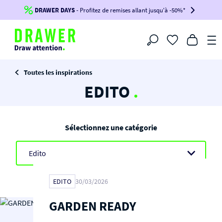
DRAWER DAYS
Jusqu'à
-100€*
- Profitez de remises allant jusqu'à -50%*
sur votre commande !
BIKINI30
BIKINI50
BIKINI100
Filtrer
-voir conditions en bas de page-
Toutes les inspirations
EDITO
.
Sélectionnez une catégorie
EDITO
30/03/2026
GARDEN READY