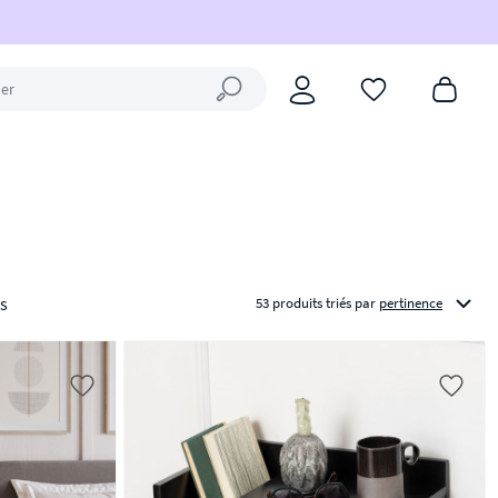
Fermer la recherche
s
53 produits triés
par
pertinence