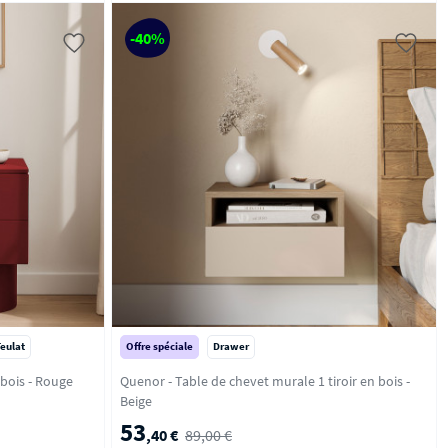
-40%
Teulat
Offre spéciale
Drawer
Totem - Table de chevet 2 tiroirs en bois - Rouge
Quenor - Table de chevet murale 1 tiroir en bois -
Beige
53
,40 €
89,00 €