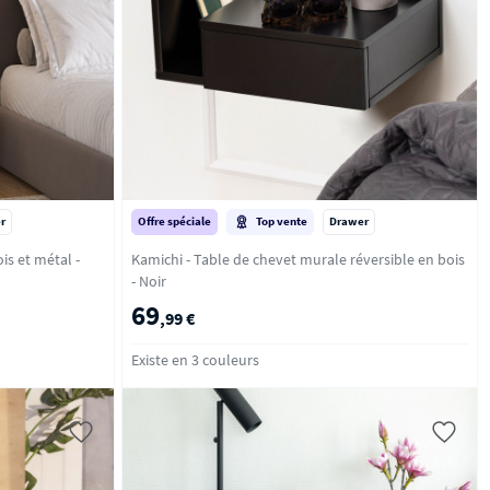
r
Offre spéciale
Top vente
Drawer
is et métal -
Kamichi - Table de chevet murale réversible en bois
- Noir
69
,99 €
Existe en 3 couleurs