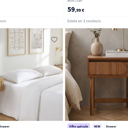
Bois clair
59
,99 €
eurs
Existe en 3 couleurs
Drawer
Offre spéciale
NEW
Drawer