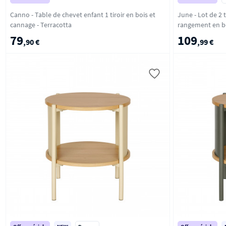
Canno - Table de chevet enfant 1 tiroir en bois et
June - Lot de 2
cannage - Terracotta
79
109
,90 €
,99 €