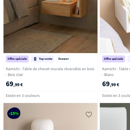
Offre spéciale
Top vente
Drawer
Offre spéciale
Kamichi - Table de chevet murale réversible en bois
Kamichi - Table 
- Bois clair
- Blanc
69
69
,99 €
,99 €
Existe en 3 couleurs
Existe en 3 coul
-15%