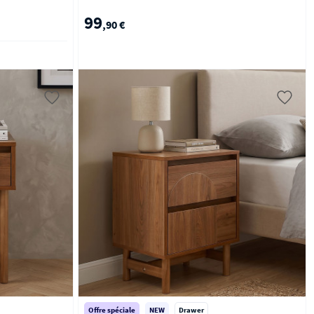
99
,90 €
Offre spéciale
NEW
Drawer