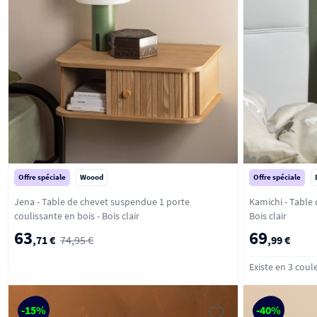
Offre spéciale
Woood
Offre spéciale
Jena - Table de chevet suspendue 1 porte
Kamichi - Table d
coulissante en bois - Bois clair
Bois clair
63
69
,71 €
74,95 €
,99 €
Existe en 3 coul
-15%
-40%