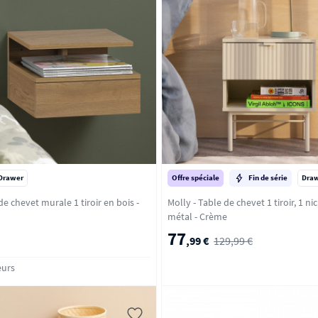
Drawer
Offre spéciale
Fin de série
Dra
e chevet murale 1 tiroir en bois -
Molly - Table de chevet 1 tiroir, 1 ni
métal - Crème
77
,99 €
129,99 €
eurs