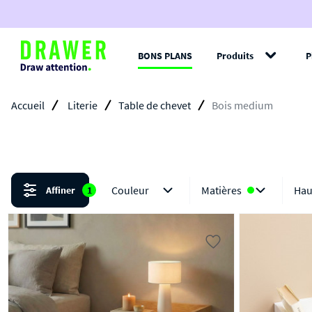
BONS PLANS
Produits
P
Filt
Accueil
Literie
Table de chevet
Bois medium
Couleur
Matières
Hau
Affiner
1