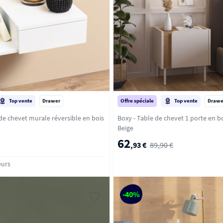
Top vente
Drawer
Offre spéciale
Top vente
Drawe
de chevet murale réversible en bois
Boxy - Table de chevet 1 porte en bo
Beige
62
,93 €
89,90 €
eurs
-40%