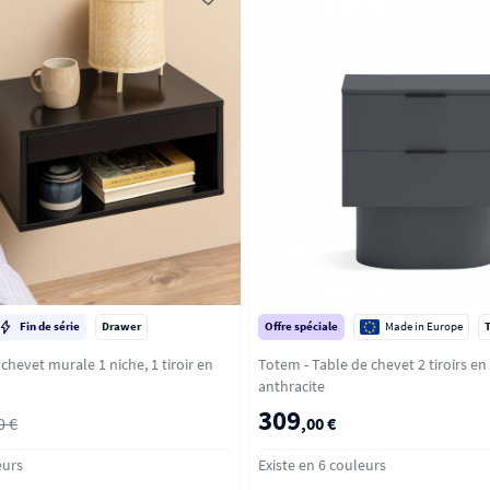
Fin de série
Drawer
Offre spéciale
Made in Europe
chevet murale 1 niche, 1 tiroir en
Totem - Table de chevet 2 tiroirs en bois 
anthracite
309
0 €
,00 €
eurs
Existe en 6 couleurs