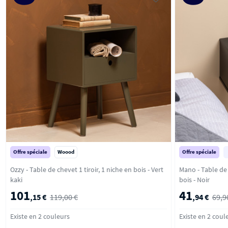
Offre spéciale
Woood
Offre spéciale
Ozzy - Table de chevet 1 tiroir, 1 niche en bois - Vert
Mano - Table de 
kaki
bois - Noir
101
41
,15 €
119,00 €
,94 €
69,9
Existe en 2 couleurs
Existe en 2 coul