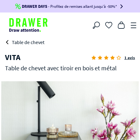
DRAWER DAYS
Jusqu'à
-100€*
- Profitez de remises allant jusqu'à -50%*
sur votre commande !
BIKINI30
BIKINI50
BIKINI100
Filtrer
-voir conditions en bas de page-
Table de chevet
VITA
1 avis
Table de chevet avec tiroir en bois et métal