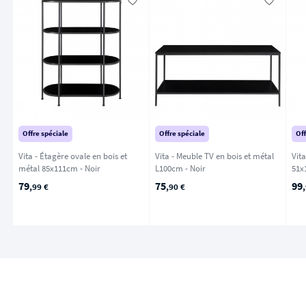
Offre spéciale
Offre spéciale
Off
Vita - Étagère ovale en bois et
Vita - Meuble TV en bois et métal
Vita
métal 85x111cm - Noir
L100cm - Noir
79
75
99
,99 €
,90 €