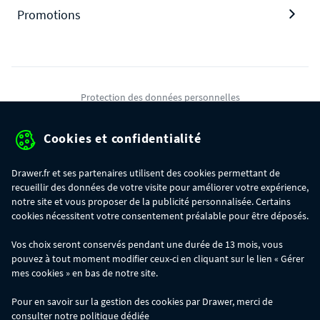
Promotions
Protection des données personnelles
Mentions légales
Cookies et confidentialité
Conditions générales de ventes
Drawer.fr et ses partenaires utilisent des cookies permettant de
Gérer mes cookies
recueillir des données de votre visite pour améliorer votre expérience,
notre site et vous proposer de la publicité personnalisée. Certains
cookies nécessitent votre consentement préalable pour être déposés.
OFFRE SPÉCIALE
- Du 29/07 au 11/08, jusqu'à 100€ de remise sur votre
Vos choix seront conservés pendant une durée de 13 mois, vous
commande :
pouvez à tout moment modifier ceux-ci en cliquant sur le lien « Gérer
- 30€ sur votre commande dès 300€ d'achat, avec le code BIKINI30
- 50€ sur votre commande dès 500€ d'achat, avec le code BIKINI50
mes cookies » en bas de notre site.
- 100€ sur votre commande dès 1200€ d'achat, avec le code BIKINI100
Les codes BIKINI30, BIKINI50 et BIKINI100 ne sont valables que sur
Pour en savoir sur la gestion des cookies par Drawer, merci de
www.drawer.fr; ils ne sont pas cumulables entre eux, ni avec d'autres codes
consulter notre
politique
dédiée