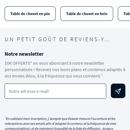
Table de chevet en pin
Table de chevet en bois
Tab
UN PETIT GOÛT DE REVIENS-Y…
Notre newsletter
10€ OFFERTS* en vous abonnant à notre newsletter
personnalisée ! Recevez nos bons plans et contenus adaptés à
vos envies déco, à la fréquence qui vous convient.¹
Votre adresse e-mail
¹En validant mon inscription, j'accepte que Drawer mesure l'ouverture et les
interactions avec ses emails afin d'adapter le contenu et la fréquence de mes
communications, et de maintenir la qualité de la liste de diffusion. Je peux