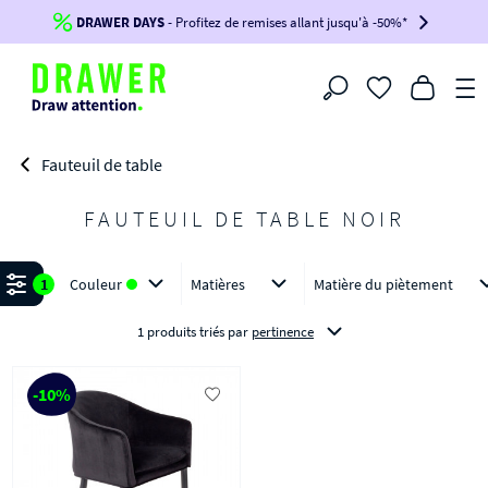
DRAWER DAYS
Jusqu'à
-100€*
- Profitez de remises allant jusqu'à -50%*
sur votre commande !
BIKINI30
BIKINI50
BIKINI100
Filtrer
-voir conditions en bas de page-
Fauteuil de table
FAUTEUIL DE TABLE NOIR
Affiner
1
Couleur
Matières
Matière du piètement
1 produits triés
par
pertinence
-10%