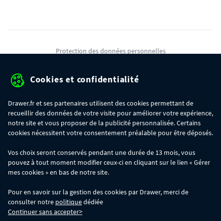
Protection des données personnelles
Mentions légales
Cookies et confidentialité
Conditions générales de ventes
Drawer.fr et ses partenaires utilisent des cookies permettant de
Gérer mes cookies
recueillir des données de votre visite pour améliorer votre expérience,
notre site et vous proposer de la publicité personnalisée. Certains
cookies nécessitent votre consentement préalable pour être déposés.
OFFRE SPÉCIALE
- Du 29/07 au 11/08, jusqu'à 100€ de remise sur votre
Vos choix seront conservés pendant une durée de 13 mois, vous
commande :
pouvez à tout moment modifier ceux-ci en cliquant sur le lien « Gérer
- 30€ sur votre commande dès 300€ d'achat, avec le code BIKINI30
- 50€ sur votre commande dès 500€ d'achat, avec le code BIKINI50
mes cookies » en bas de notre site.
- 100€ sur votre commande dès 1200€ d'achat, avec le code BIKINI100
Les codes BIKINI30, BIKINI50 et BIKINI100 ne sont valables que sur
Pour en savoir sur la gestion des cookies par Drawer, merci de
www.drawer.fr; ils ne sont pas cumulables entre eux, ni avec d'autres codes
consulter notre
politique
dédiée
promotionnels. La remise se calculera automatiquement dans votre panier
Continuer sans accepter>
lors de la saisie du code adéquat.