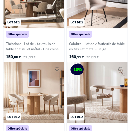
LOT DE 2
LOT DE 2
Offre spéciale
Offre spéciale
Théodore - Lot de 2 fauteuils de
Calabra - Lot de 2 fauteuils de table
table en tissu et métal - Gris chiné
en tissu et métal - Beige
150
160
,00 €
299,99 €
,99 €
229,99 €
-10%
LOT DE 2
LOT DE 2
Offre spéciale
Offre spéciale