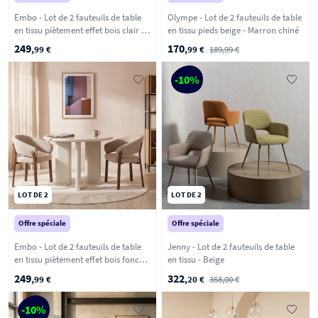
Embo - Lot de 2 fauteuils de table
Olympe - Lot de 2 fauteuils de table
en tissu piètement effet bois clair -
en tissu pieds beige - Marron chiné
Beige chiné
249
170
,99 €
,99 €
189,99 €
-10%
LOT DE 2
LOT DE 2
Offre spéciale
Offre spéciale
Embo - Lot de 2 fauteuils de table
Jenny - Lot de 2 fauteuils de table
en tissu piètement effet bois foncé -
en tissu - Beige
Marron chiné
249
322
,99 €
,20 €
358,00 €
-10%