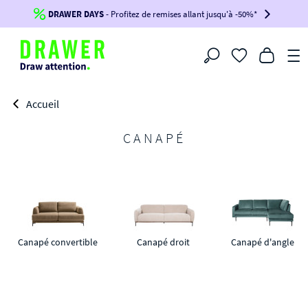
DRAWER DAYS
Jusqu'à
-100€*
- Profitez de remises allant jusqu'à -50%*
sur votre commande !
BIKINI30
BIKINI50
BIKINI100
Filtrer
-voir conditions en bas de page-
Accueil
CANAPÉ
Canapé convertible
Canapé droit 
Canapé d'angle