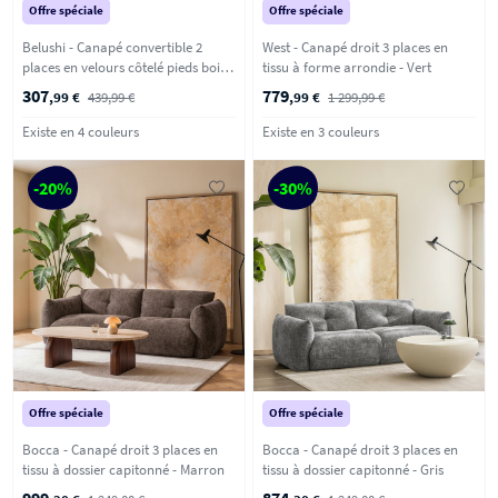
Offre spéciale
Offre spéciale
Belushi - Canapé convertible 2
West - Canapé droit 3 places en
places en velours côtelé pieds bois
tissu à forme arrondie - Vert
foncé - Beige
307
779
,99 €
439,99 €
,99 €
1 299,99 €
Existe en 4 couleurs
Existe en 3 couleurs
-20%
-30%
Offre spéciale
Offre spéciale
Bocca - Canapé droit 3 places en
Bocca - Canapé droit 3 places en
tissu à dossier capitonné - Marron
tissu à dossier capitonné - Gris
999
874