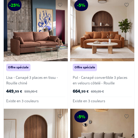
-25%
-5%
Offre spéciale
Offre spéciale
Lisa - Canapé 3 places en tissu -
Pol - Canapé convertible 3 places
Rouille chiné
en velours côtelé - Rouille
449
664
,99 €
599,99 €
,99 €
699,99 €
Existe en 3 couleurs
Existe en 3 couleurs
-5%