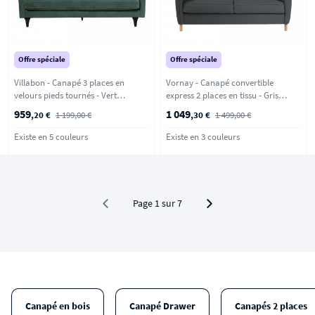
Offre spéciale
Offre spéciale
Villabon - Canapé 3 places en
Vornay - Canapé convertible
velours pieds tournés - Vert
express 2 places en tissu - Gris
eucalyptus
anthracite
959
1 049
,20 €
1 199,00 €
,30 €
1 499,00 €
Existe en 5 couleurs
Existe en 3 couleurs
Page 1 sur 7
Canapé en bois
Canapé Drawer
Canapés 2 places