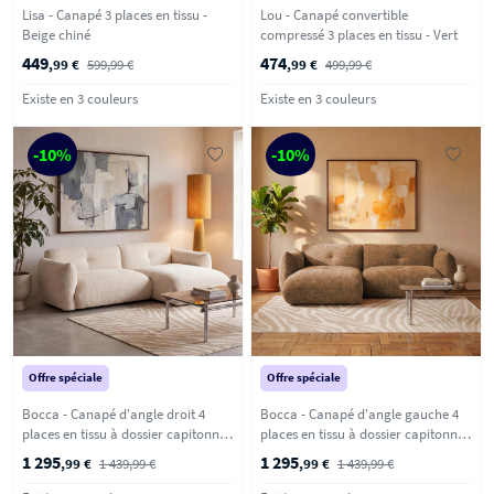
Lisa - Canapé 3 places en tissu -
Lou - Canapé convertible
Beige chiné
compressé 3 places en tissu - Vert
449
474
,99 €
599,99 €
,99 €
499,99 €
Existe en 3 couleurs
Existe en 3 couleurs
-10%
-10%
Offre spéciale
Offre spéciale
Bocca - Canapé d'angle droit 4
Bocca - Canapé d'angle gauche 4
places en tissu à dossier capitonné -
places en tissu à dossier capitonné -
Ecru
Bronze
1 295
1 295
,99 €
1 439,99 €
,99 €
1 439,99 €