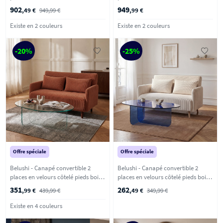
902
949
,49 €
949,99 €
,99 €
Existe en 2 couleurs
Existe en 2 couleurs
-20%
-25%
Offre spéciale
Offre spéciale
Belushi - Canapé convertible 2
Belushi - Canapé convertible 2
places en velours côtelé pieds bois
places en velours côtelé pieds bois
foncé - Terracotta
clair - Beige
351
262
,99 €
439,99 €
,49 €
349,99 €
Existe en 4 couleurs