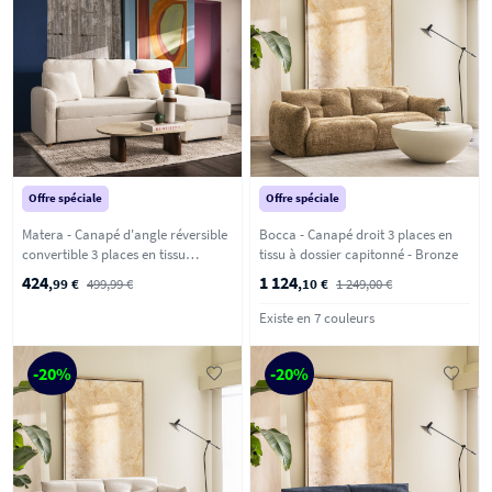
Offre spéciale
Offre spéciale
Matera - Canapé d'angle réversible
Bocca - Canapé droit 3 places en
convertible 3 places en tissu
tissu à dossier capitonné - Bronze
bouclette avec coffre - Blanc
424
1 124
,99 €
499,99 €
,10 €
1 249,00 €
Existe en 7 couleurs
-20%
-20%