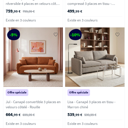
réversible 4 places en velours côtelé
compressé 3 places en tissu -
- Rouille
Bronze
759
499
,99 €
799,99 €
,99 €
Existe en 3 couleurs
Existe en 3 couleurs
-5%
-10%
Offre spéciale
Offre spéciale
Jul - Canapé convertible 3 places en
Lisa - Canapé 3 places en tissu -
velours côtelé - Rouille
Marron chiné
664
539
,99 €
699,99 €
,99 €
599,99 €
Existe en 3 couleurs
Existe en 3 couleurs