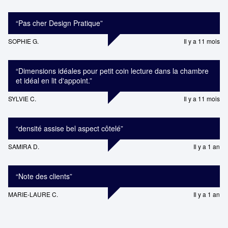
“
Pas cher Design Pratique
”
SOPHIE G.
Il y a 11 mois
“
Dimensions idéales pour petit coin lecture dans la chambre
et idéal en lit d'appoint.
”
SYLVIE C.
Il y a 11 mois
“
densité assise bel aspect côtelé
”
SAMIRA D.
Il y a 1 an
“
Note des clients
”
MARIE-LAURE C.
Il y a 1 an