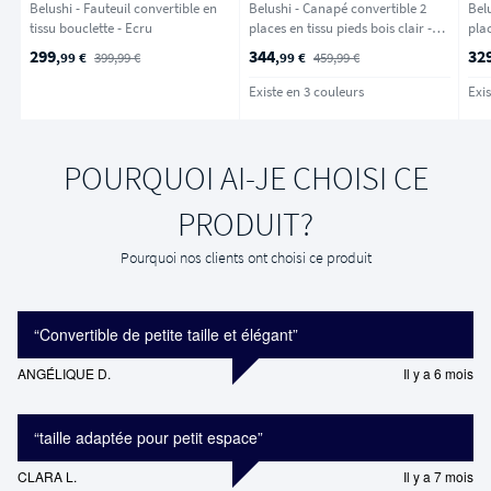
Belushi - Fauteuil convertible en
Belushi - Canapé convertible 2
Bel
tissu bouclette - Ecru
places en tissu pieds bois clair -
pla
Beige chiné
- Ve
299
344
32
,99 €
399,99 €
,99 €
459,99 €
Existe en 3 couleurs
Exis
POURQUOI AI-JE CHOISI CE
PRODUIT?
Pourquoi nos clients ont choisi ce produit
“
Convertible de petite taille et élégant
”
ANGÉLIQUE D.
Il y a 6 mois
“
taille adaptée pour petit espace
”
CLARA L.
Il y a 7 mois