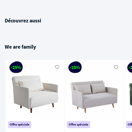
Découvrez aussi
We are family
-25%
-25%
-
Offre spéciale
Offre spéciale
Off