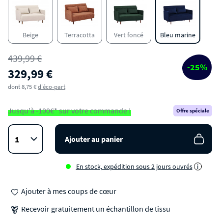
Canapé convertible 2 places en velours côtelé
pieds bois foncé
Beige
Terracotta
Vert foncé
Bleu marine
439,99 €
-25%
329,99 €
dont 8,75 €
d'éco-part
Jusqu'à -100€* sur votre commande !
Offre spéciale
Ajouter au panier
En stock, expédition sous 2 jours ouvrés
i
Ajouter à mes coups de cœur
Recevoir gratuitement un échantillon de tissu