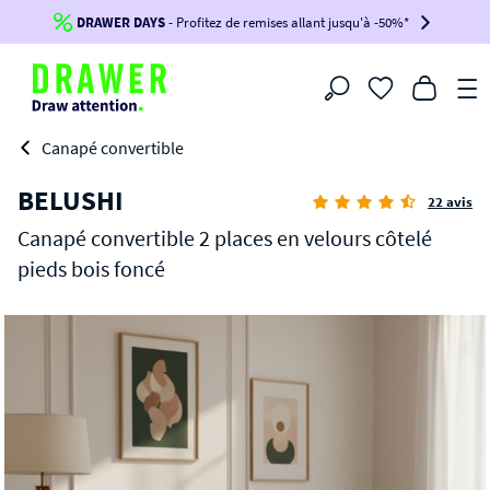
DRAWER DAYS
Jusqu'à
-100€*
- Profitez de remises allant jusqu'à -50%*
sur votre commande !
BIKINI30
BIKINI50
BIKINI100
Filtrer
-voir conditions en bas de page-
Canapé convertible
BELUSHI
22 avis
Canapé convertible 2 places en velours côtelé
pieds bois foncé