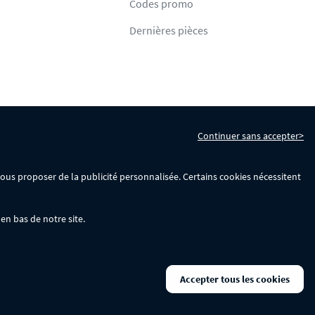
Codes promo
Dernières pièces
Continuer sans accepter>
s
Gérer mes cookies
 vous proposer de la publicité personnalisée. Certains cookies nécessitent
en bas de notre site.
La remise se calculera automatiquement dans votre panier lors de la saisie
Accepter tous les cookies
ks disponibles.