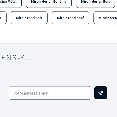
esign Métal
Miroir design Bohème
Miroir design Bois
r
Miroir rond noir
Miroir rond doré
Miroir rect
IENS-Y…
Votre adresse e-mail