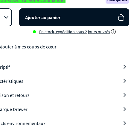
u'à -100€* sur votre commande !
Offre spéciale
Ajouter au panier
En stock, expédition sous 2 jours ouvrés
i
Ajouter à mes coups de cœur
riptif
ctéristiques
aison et retours
arque Drawer
cts environnementaux