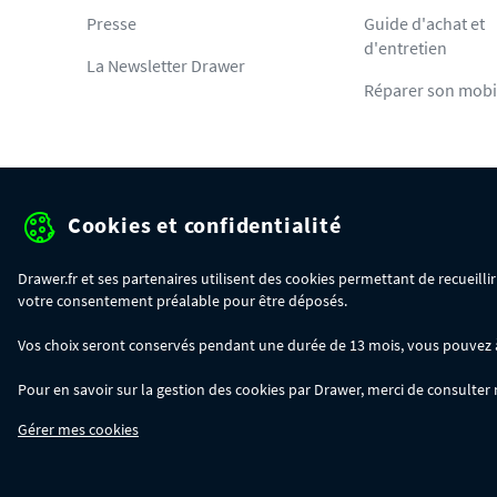
Presse
Guide d'achat et
d'entretien
La Newsletter Drawer
Réparer son mobi
Cookies et confidentialité
Protection des données pe
Drawer.fr et ses partenaires utilisent des cookies permettant de recueill
votre consentement préalable pour être déposés.
OFFRE SPÉCIALE
- Du 29/07 au 11/08, jusqu'à 100€ de remise sur votre c
Vos choix seront conservés pendant une durée de 13 mois, vous pouvez à t
- 30€ sur votre commande dès 300€ d'achat, avec le code BIKINI30
- 50€ sur votre commande dès 500€ d'achat, avec le code BIKINI50
Pour en savoir sur la gestion des cookies par Drawer, merci de consulter
- 100€ sur votre commande dès 1200€ d'achat, avec le code BIKINI100
Les codes BIKINI30, BIKINI50 et BIKINI100 ne sont valables que sur www.dra
Gérer mes cookies
du code adéquat.
DRAWER DAYS
- Du 29/07 au 11/08 inclus : profitez de remises allant jusqu