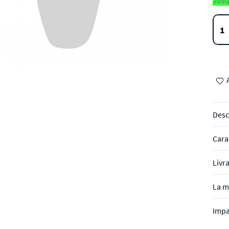
Jusq
Desc
Cara
Livr
La m
Impa