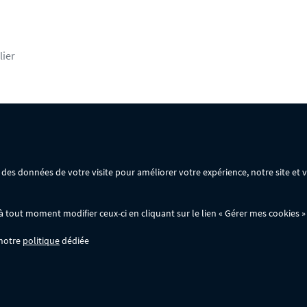
lier
rsonnelles
Mentions légales
Conditions générales de vente
ir des données de votre visite pour améliorer votre expérience, notre site et
ommande :
out moment modifier ceux-ci en cliquant sur le lien « Gérer mes cookies » 
 notre
politique
dédiée
wer.fr; ils ne sont pas cumulables entre eux, ni avec d'autres codes promotionnels. 
'à -50% sur une large sélection de produits. Opération valable dans la limite des stoc