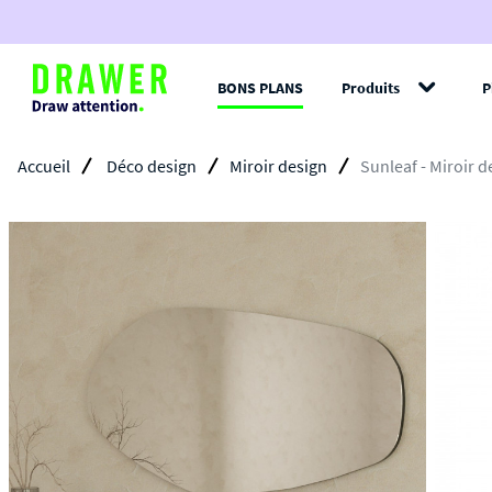
BONS PLANS
Produits
P
Filt
Accueil
Déco design
Miroir design
Sunleaf - Miroir