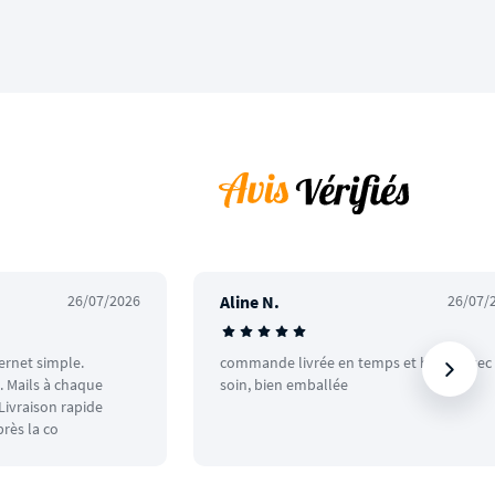
26/07/2026
Aline N.
26/07/
ternet simple.
commande livrée en temps et heure avec
 Mails à chaque
soin, bien emballée
ivraison rapide
rès la co