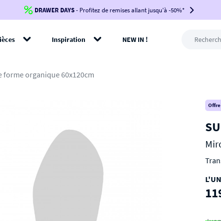
DRAWER DAYS
Jusqu'à
-100€*
- Profitez de remises allant jusqu'à -50%*
sur votre commande !
BIKINI30
BIKINI50
BIKINI100
ièces
Inspiration
NEW IN !
-voir conditions en bas de page-
rer
 de forme organique 60x120cm
Offre
SU
Mir
Tran
L'UN
11