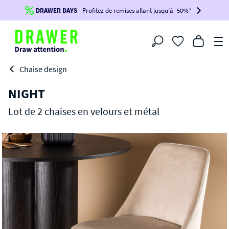
DRAWER DAYS
Jusqu'à
-100€*
- Profitez de remises allant jusqu'à -50%*
sur votre commande !
BIKINI30
BIKINI50
BIKINI100
Filtrer
-voir conditions en bas de page-
Chaise design
NIGHT
Lot de 2 chaises en velours et métal