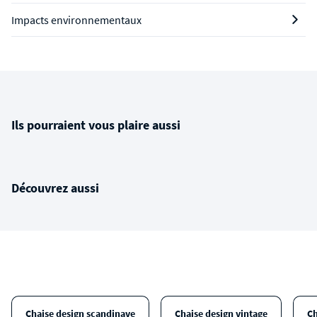
Impacts environnementaux
Ils pourraient vous plaire aussi
Découvrez aussi
Chaise design scandinave
Chaise design vintage
Ch