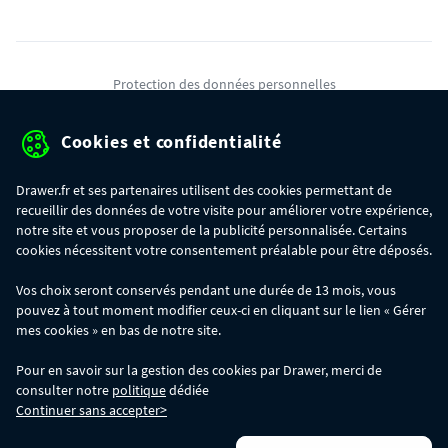
Protection des données personnelles
Mentions légales
Cookies et confidentialité
Conditions générales de ventes
Drawer.fr et ses partenaires utilisent des cookies permettant de
Gérer mes cookies
recueillir des données de votre visite pour améliorer votre expérience,
notre site et vous proposer de la publicité personnalisée. Certains
cookies nécessitent votre consentement préalable pour être déposés.
OFFRE SPÉCIALE
- Du 29/07 au 11/08, jusqu'à 100€ de remise sur votre
Vos choix seront conservés pendant une durée de 13 mois, vous
commande :
pouvez à tout moment modifier ceux-ci en cliquant sur le lien « Gérer
- 30€ sur votre commande dès 300€ d'achat, avec le code BIKINI30
- 50€ sur votre commande dès 500€ d'achat, avec le code BIKINI50
mes cookies » en bas de notre site.
- 100€ sur votre commande dès 1200€ d'achat, avec le code BIKINI100
Les codes BIKINI30, BIKINI50 et BIKINI100 ne sont valables que sur
Pour en savoir sur la gestion des cookies par Drawer, merci de
www.drawer.fr; ils ne sont pas cumulables entre eux, ni avec d'autres codes
consulter notre
politique
dédiée
promotionnels. La remise se calculera automatiquement dans votre panier
Continuer sans accepter>
lors de la saisie du code adéquat.