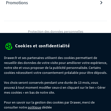
Promotions
Protection des données personnelles
Mentions légales
Cookies et confidentialité
Conditions générales de ventes
Drawer.fr et ses partenaires utilisent des cookies permettant de
Gérer mes cookies
recueillir des données de votre visite pour améliorer votre expérience,
notre site et vous proposer de la publicité personnalisée. Certains
cookies nécessitent votre consentement préalable pour être déposés.
OFFRE SPÉCIALE
- Du 29/07 au 11/08, jusqu'à 100€ de remise sur votre
Vos choix seront conservés pendant une durée de 13 mois, vous
commande :
pouvez à tout moment modifier ceux-ci en cliquant sur le lien « Gérer
- 30€ sur votre commande dès 300€ d'achat, avec le code BIKINI30
- 50€ sur votre commande dès 500€ d'achat, avec le code BIKINI50
mes cookies » en bas de notre site.
- 100€ sur votre commande dès 1200€ d'achat, avec le code BIKINI100
Les codes BIKINI30, BIKINI50 et BIKINI100 ne sont valables que sur
Pour en savoir sur la gestion des cookies par Drawer, merci de
www.drawer.fr; ils ne sont pas cumulables entre eux, ni avec d'autres codes
consulter notre
politique
dédiée
promotionnels. La remise se calculera automatiquement dans votre panier