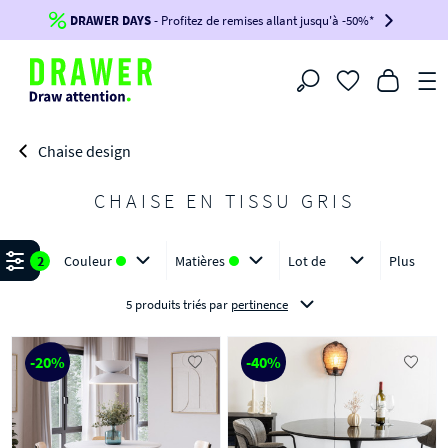
DRAWER DAYS
Jusqu'à
-100€*
- Profitez de remises allant jusqu'à -50%*
sur votre commande !
BIKINI30
BIKINI50
BIKINI100
Filtrer
-voir conditions en bas de page-
Chaise design
CHAISE EN TISSU GRIS
Affiner
2
Couleur
Matières
Lot de
Plus
5 produits triés
par
pertinence
-20%
-40%