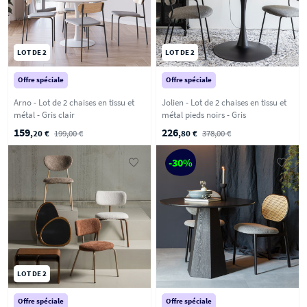
LOT DE 2
LOT DE 2
Offre spéciale
Offre spéciale
Arno - Lot de 2 chaises en tissu et
Jolien - Lot de 2 chaises en tissu et
métal - Gris clair
métal pieds noirs - Gris
159
226
,20 €
199,00 €
,80 €
378,00 €
-30%
LOT DE 2
Offre spéciale
Offre spéciale