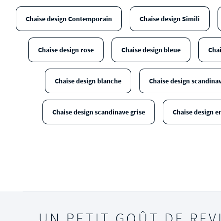
Chaise design Contemporain
Chaise design Simili
Chaise design rose
Chaise design bleue
Chai
Chaise design blanche
Chaise design scandinav
Chaise design scandinave grise
Chaise design e
UN PETIT GOÛT DE REV