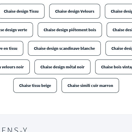
Chaise design Tissu
Chaise design Velours
Chaise desi
se design verte
Chaise design piétement bois
Chaise des
e en tissu
Chaise design scandinave blanche
Chaise desi
n velours noir
Chaise design métal noir
Chaise bois vinta
Chaise tissu beige
Chaise simili cuir marron
IENS-Y…