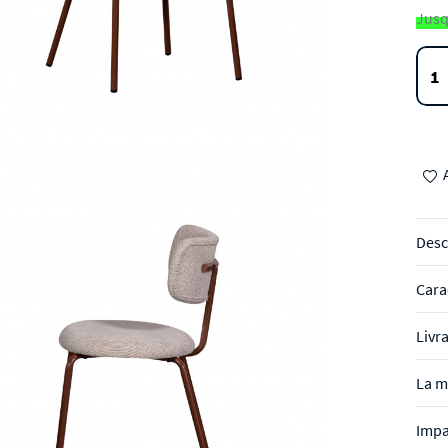
Jusq
Desc
Cara
Livr
La 
Impa