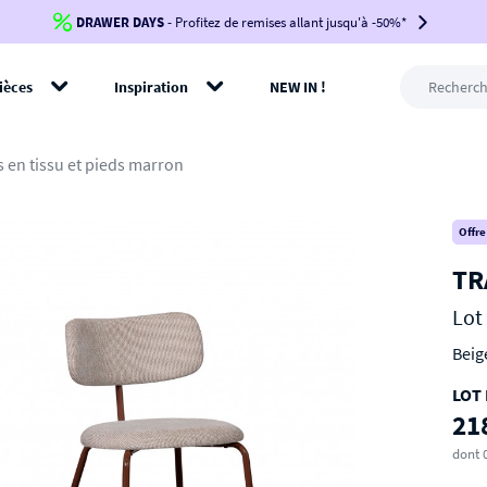
DRAWER DAYS
Jusqu'à
-100€*
- Profitez de remises allant jusqu'à -50%*
sur votre commande !
BIKINI30
BIKINI50
BIKINI100
ièces
Inspiration
NEW IN !
-voir conditions en bas de page-
rer
es en tissu et pieds marron
Offre
TR
Lot
Beig
LOT 
21
dont 