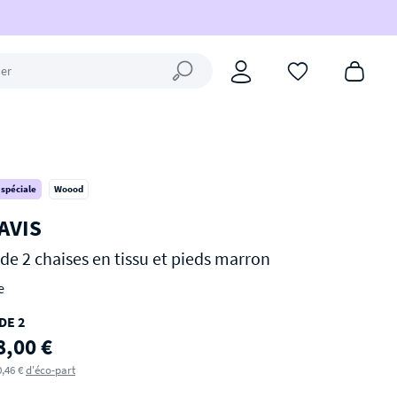
Fermer la recherche
 spéciale
Woood
AVIS
 de 2 chaises en tissu et pieds marron
e
DE 2
8,00 €
0,46 €
d'éco-part