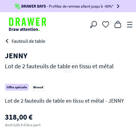
DRAWER DAYS
Jusqu'à
-100€*
- Profitez de remises allant jusqu'à -50%*
sur votre commande !
BIKINI30
BIKINI50
BIKINI100
Filtrer
-voir conditions en bas de page-
Fauteuil de table
JENNY
Lot de 2 fauteuils de table en tissu et métal
Offre spéciale
Woood
JENNY
318,00 €
Lot de 2 fauteuils de table en tissu et métal
dont 0,05 € d'éco-part