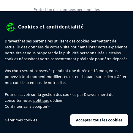
Protection des données personnelles
Mentions légales
Cookies et confidentialité
Conditions générales de ventes
Drawer.fr et ses partenaires utilisent des cookies permettant de
Gérer mes cookies
recueillir des données de votre visite pour améliorer votre expérience,
notre site et vous proposer de la publicité personnalisée. Certains
cookies nécessitent votre consentement préalable pour être déposés.
OFFRE SPÉCIALE
- Du 29/07 au 11/08, jusqu'à 100€ de remise sur votre
Vos choix seront conservés pendant une durée de 13 mois, vous
commande :
pouvez à tout moment modifier ceux-ci en cliquant sur le lien « Gérer
- 30€ sur votre commande dès 300€ d'achat, avec le code BIKINI30
- 50€ sur votre commande dès 500€ d'achat, avec le code BIKINI50
mes cookies » en bas de notre site.
- 100€ sur votre commande dès 1200€ d'achat, avec le code BIKINI100
Les codes BIKINI30, BIKINI50 et BIKINI100 ne sont valables que sur
Pour en savoir sur la gestion des cookies par Drawer, merci de
www.drawer.fr; ils ne sont pas cumulables entre eux, ni avec d'autres codes
consulter notre
politique
dédiée
promotionnels. La remise se calculera automatiquement dans votre panier
Continuer sans accepter>
lors de la saisie du code adéquat.
DRAWER DAYS
- Du 29/07 au 11/08 inclus : profitez de remises allant jusqu'à
Gérer mes cookies
Accepter tous les cookies
-50% sur une large sélection de produits. Opération valable dans la limite des
stocks disponibles.