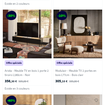
Existe en 2 couleurs
-30%
-10%
Offre spéciale
Offre spéciale
Arista - Meuble TV en bois 1 porte 2
Modulair - Meuble TV 2 portes en
tiroirs L180cm - Noir
bois L77cm - Bois clair
356
305
,30 €
509,00 €
,10 €
339,00 €
Existe en 3 couleurs
-60%