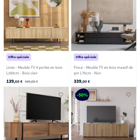
Offre spéciale
Offre spéciale
Lines - Meuble TV 4 portes en bois
Finca - Meuble TV en bois massif de
L160cm - Bois clair
pin L75cm - Noir
139
339
,60 €
349,00 €
,00 €
-50%