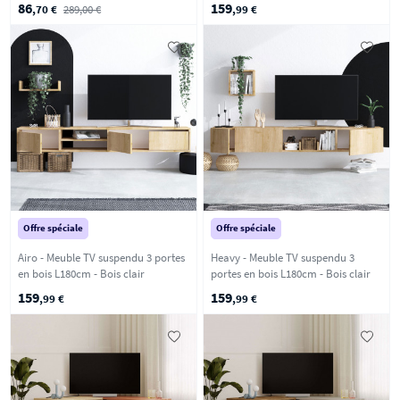
86
159
,70 €
289,00 €
,99 €
Offre spéciale
Offre spéciale
Airo - Meuble TV suspendu 3 portes
Heavy - Meuble TV suspendu 3
en bois L180cm - Bois clair
portes en bois L180cm - Bois clair
159
159
,99 €
,99 €