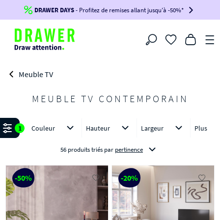
DRAWER DAYS
Jusqu'à
-100€*
- Profitez de remises allant jusqu'à -50%*
sur votre commande !
BIKINI30
BIKINI50
BIKINI100
Filtrer
-voir conditions en bas de page-
Meuble TV
MEUBLE TV CONTEMPORAIN
Affiner
1
Couleur
Hauteur
Largeur
Plus
56 produits triés
par
pertinence
-50%
-20%