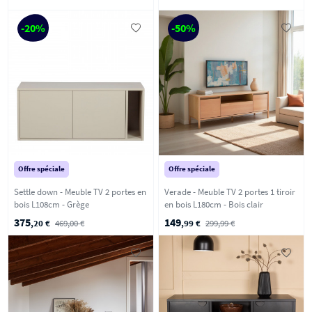
-20%
-50%
Offre spéciale
Offre spéciale
Settle down - Meuble TV 2 portes en
Verade - Meuble TV 2 portes 1 tiroir
bois L108cm - Grège
en bois L180cm - Bois clair
375
149
,20 €
469,00 €
,99 €
299,99 €