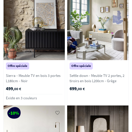
Offre spéciale
Offre spéciale
Sierra - Meuble TV en bois 3 portes
Settle down - Meuble TV 2 portes, 2
L180cm - Noir
tiroirs en bois L200cm - Grège
499
699
,00 €
,00 €
Existe en 3 couleurs
-10%