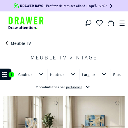
DRAWER DAYS
Jusqu'à
-100€*
- Profitez de remises allant jusqu'à -50%*
sur votre commande !
BIKINI30
BIKINI50
BIKINI100
Filtrer
-voir conditions en bas de page-
Meuble TV
MEUBLE TV VINTAGE
Affiner
1
Couleur
Hauteur
Largeur
Plus
2 produits triés
par
pertinence