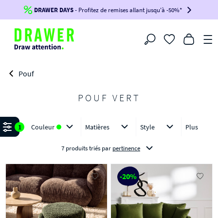
DRAWER DAYS
Jusqu'à
-100€*
- Profitez de remises allant jusqu'à -50%*
sur votre commande !
BIKINI30
BIKINI50
BIKINI100
Filtrer
-voir conditions en bas de page-
Pouf
POUF VERT
Affiner
1
Couleur
Matières
Style
Plus
7 produits triés
par
pertinence
-20%