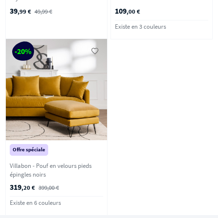
d'appoint ø40cm - Vert
39
109
,99 €
49,99 €
,00 €
Existe en 3 couleurs
-20%
Offre spéciale
Villabon - Pouf en velours pieds
épingles noirs
319
,20 €
399,00 €
Existe en 6 couleurs