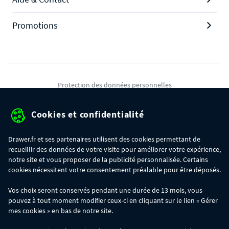
Promotions
Protection des données personnelles
Mentions légales
Cookies et confidentialité
Conditions générales de ventes
Drawer.fr et ses partenaires utilisent des cookies permettant de
Gérer mes cookies
recueillir des données de votre visite pour améliorer votre expérience,
notre site et vous proposer de la publicité personnalisée. Certains
cookies nécessitent votre consentement préalable pour être déposés.
OFFRE SPÉCIALE
- Du 29/07 au 11/08, jusqu'à 100€ de remise sur votre
Vos choix seront conservés pendant une durée de 13 mois, vous
commande :
pouvez à tout moment modifier ceux-ci en cliquant sur le lien « Gérer
- 30€ sur votre commande dès 300€ d'achat, avec le code BIKINI30
- 50€ sur votre commande dès 500€ d'achat, avec le code BIKINI50
mes cookies » en bas de notre site.
- 100€ sur votre commande dès 1200€ d'achat, avec le code BIKINI100
Les codes BIKINI30, BIKINI50 et BIKINI100 ne sont valables que sur