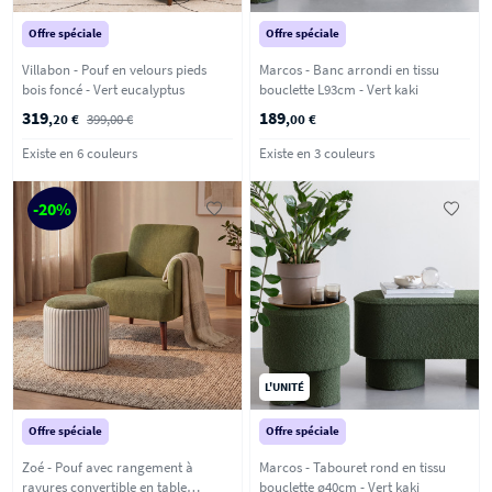
Offre spéciale
Offre spéciale
Villabon - Pouf en velours pieds
Marcos - Banc arrondi en tissu
bois foncé - Vert eucalyptus
bouclette L93cm - Vert kaki
319
189
,20 €
399,00 €
,00 €
Existe en 6 couleurs
Existe en 3 couleurs
-20%
L'UNITÉ
Offre spéciale
Offre spéciale
Zoé - Pouf avec rangement à
Marcos - Tabouret rond en tissu
rayures convertible en table
bouclette ø40cm - Vert kaki