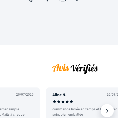
26/07/2026
Aline N.
26/07/
ternet simple.
commande livrée en temps et heure avec
 Mails à chaque
soin, bien emballée