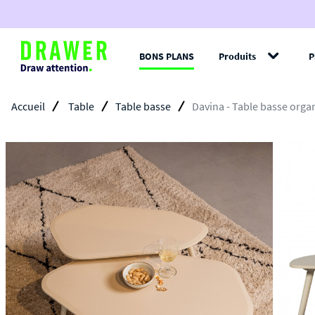
BONS PLANS
Produits
P
Filt
Accueil
Table
Table basse
Davina - Table basse orga