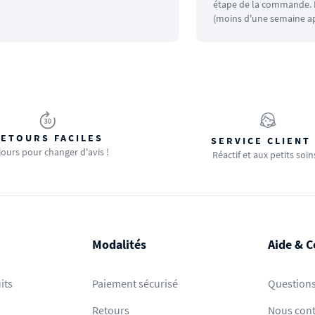
étape de la commande. L
(moins d'une semaine ap
ETOURS FACILES
SERVICE CLIENT
jours pour changer d'avis !
Réactif et aux petits soin
Modalités
Aide & C
its
Paiement sécurisé
Questions
Retours
Nous cont