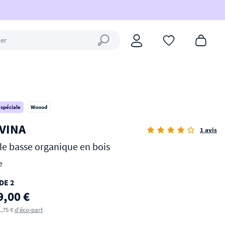
Fermer la recherche
 spéciale
Woood
VINA
1 avis
le basse organique en bois
e
DE 2
9,00 €
1,75 €
d'éco-part