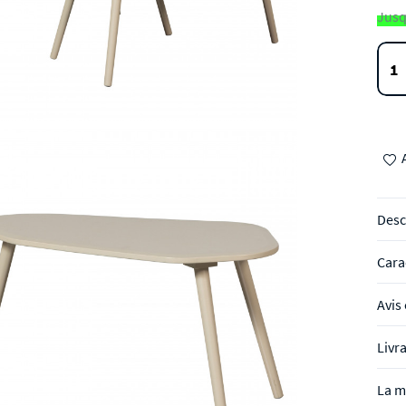
Jusq
Desc
Cara
Avis 
Livr
La 