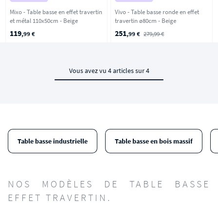
Mixo - Table basse en effet travertin
Vivo - Table basse ronde en effet
et métal 110x50cm - Beige
travertin ø80cm - Beige
119
251
,99 €
,99 €
279,99 €
Vous avez vu 4 articles sur 4
Table basse industrielle
Table basse en bois massif
NOS MODÈLES DE TABLE BASSE
EFFET TRAVERTIN.