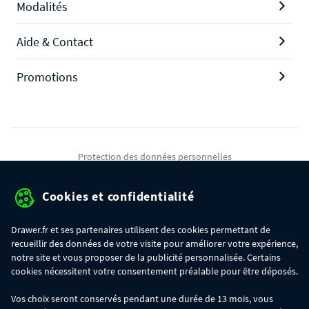
Modalités
Aide & Contact
Promotions
Protection des données personnelles
Mentions légales
Cookies et confidentialité
Conditions générales de ventes
Drawer.fr et ses partenaires utilisent des cookies permettant de
Gérer mes cookies
recueillir des données de votre visite pour améliorer votre expérience,
notre site et vous proposer de la publicité personnalisée. Certains
cookies nécessitent votre consentement préalable pour être déposés.
OFFRE SPÉCIALE
- Du 29/07 au 11/08, jusqu'à 100€ de remise sur votre
Vos choix seront conservés pendant une durée de 13 mois, vous
commande :