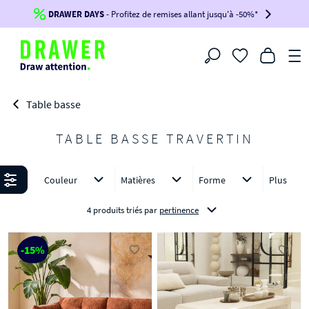
DRAWER DAYS
Jusqu'à
-100€*
- Profitez de remises allant jusqu'à -50%*
sur votre commande !
BIKINI30
BIKINI50
BIKINI100
Filtrer
-voir conditions en bas de page-
Table basse
TABLE BASSE TRAVERTIN
Affiner
Couleur
Matières
Forme
Plus
4 produits triés
par
pertinence
-15%