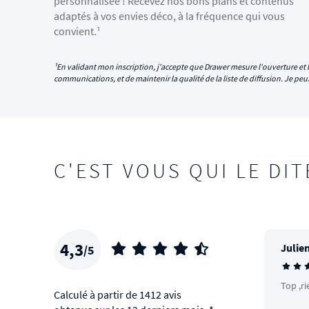
personnalisée ! Recevez nos bons plans et contenus
adaptés à vos envies déco, à la fréquence qui vous
convient.¹
¹En validant mon inscription, j'accepte que Drawer mesure l'ouverture et l
communications, et de maintenir la qualité de la liste de diffusion. Je p
C'EST VOUS QUI LE DIT
4,3
Julien
/5
Top ,ri
Calculé à partir de 1412 avis