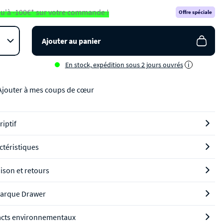
u'à -100€* sur votre commande !
Offre spéciale
Ajouter au panier
En stock, expédition sous 2 jours ouvrés
i
Ajouter à mes coups de cœur
riptif
ctéristiques
aison et retours
arque Drawer
cts environnementaux