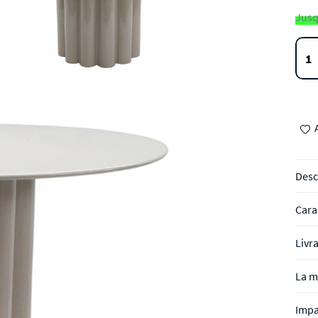
Jusq
Desc
Cara
Livr
La m
Impa