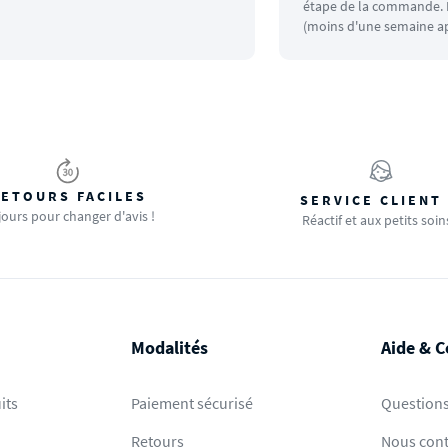
étape de la commande. L
(moins d'une semaine ap
ETOURS FACILES
SERVICE CLIENT
jours pour changer d'avis !
Réactif et aux petits soin
Modalités
Aide & C
its
Paiement sécurisé
Questions
Retours
Nous cont