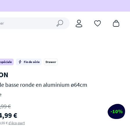
Fermer la recherche
 spéciale
Fin de série
Drawer
ON
le basse ronde en aluminium ø64cm
e
,99 €
-10%
4,99 €
0,55 €
d'éco-part