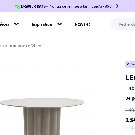
DRAWER DAYS
Jusqu'à
-100€*
- Profitez de remises allant jusqu'à -50%*
sur votre commande !
BIKINI30
BIKINI50
BIKINI100
ièces
Inspiration
NEW IN !
-voir conditions en bas de page-
rer
 en aluminium ø64cm
Offre
LE
Tab
Beig
149
13
dont 