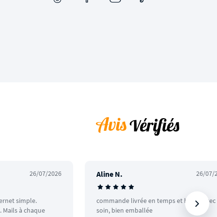
26/07/2026
Aline N.
26/07/
ternet simple.
commande livrée en temps et heure avec
 Mails à chaque
soin, bien emballée