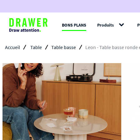
BONS PLANS
Produits
P
Filt
Accueil
Table
Table basse
Leon - Table basse ronde