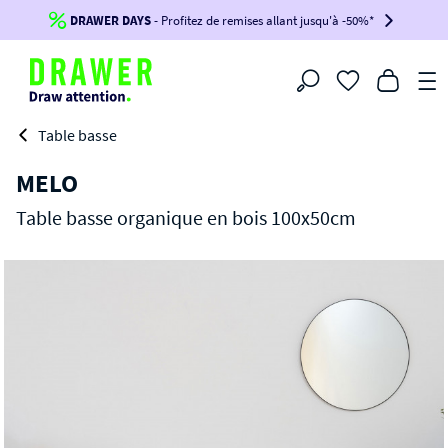
DRAWER DAYS
Jusqu'à
-100€*
- Profitez de remises allant jusqu'à -50%*
sur votre commande !
BIKINI30
BIKINI50
BIKINI100
Filtrer
-voir conditions en bas de page-
Table basse
MELO
Table basse organique en bois 100x50cm