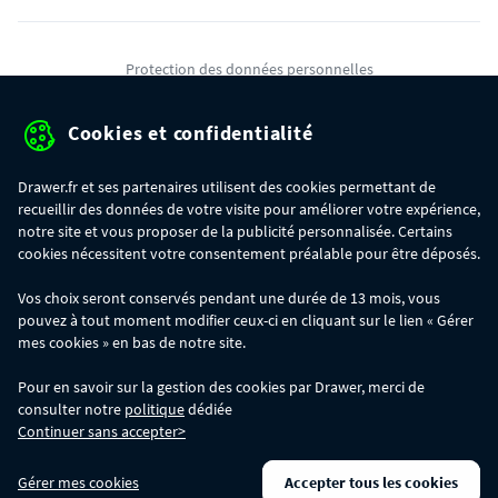
Protection des données personnelles
Mentions légales
Cookies et confidentialité
Conditions générales de ventes
Drawer.fr et ses partenaires utilisent des cookies permettant de
Gérer mes cookies
recueillir des données de votre visite pour améliorer votre expérience,
notre site et vous proposer de la publicité personnalisée. Certains
cookies nécessitent votre consentement préalable pour être déposés.
OFFRE SPÉCIALE
- Du 29/07 au 11/08, jusqu'à 100€ de remise sur votre
Vos choix seront conservés pendant une durée de 13 mois, vous
commande :
pouvez à tout moment modifier ceux-ci en cliquant sur le lien « Gérer
- 30€ sur votre commande dès 300€ d'achat, avec le code BIKINI30
- 50€ sur votre commande dès 500€ d'achat, avec le code BIKINI50
mes cookies » en bas de notre site.
- 100€ sur votre commande dès 1200€ d'achat, avec le code BIKINI100
Les codes BIKINI30, BIKINI50 et BIKINI100 ne sont valables que sur
Pour en savoir sur la gestion des cookies par Drawer, merci de
www.drawer.fr; ils ne sont pas cumulables entre eux, ni avec d'autres codes
consulter notre
politique
dédiée
promotionnels. La remise se calculera automatiquement dans votre panier
Continuer sans accepter>
lors de la saisie du code adéquat.
DRAWER DAYS
- Du 29/07 au 11/08 inclus : profitez de remises allant jusqu'à
Gérer mes cookies
Accepter tous les cookies