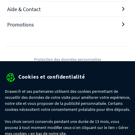
Aide & Contact
Promotions
Protection des données personnelles
Mentions légales
Cookies et confidentialité
Conditions générales de ventes
Drawer.fr et ses partenaires utilisent des cookies permettant de
Gérer mes cookies
recueillir des données de votre visite pour améliorer votre expérience,
notre site et vous proposer de la publicité personnalisée. Certains
cookies nécessitent votre consentement préalable pour être déposés.
OFFRE SPÉCIALE
- Du 29/07 au 11/08, jusqu'à 100€ de remise sur votre
Vos choix seront conservés pendant une durée de 13 mois, vous
commande :
pouvez à tout moment modifier ceux-ci en cliquant sur le lien « Gérer
- 30€ sur votre commande dès 300€ d'achat, avec le code BIKINI30
- 50€ sur votre commande dès 500€ d'achat, avec le code BIKINI50
mes cookies » en bas de notre site.