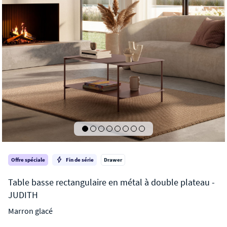
Offre spéciale
Fin de série
Drawer
Marron glacé
JUDITH