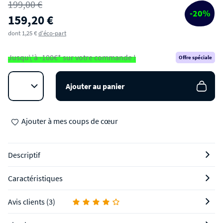
199,00 €
Table basse rectangulaire en métal à double
-20%
159,20 €
plateau
dont 1,25 €
d'éco-part
Jusqu\'à -100€* sur votre commande !
Offre spéciale
Ajouter au panier
Ajouter à mes coups de cœur
Descriptif
Caractéristiques
Avis clients (3)