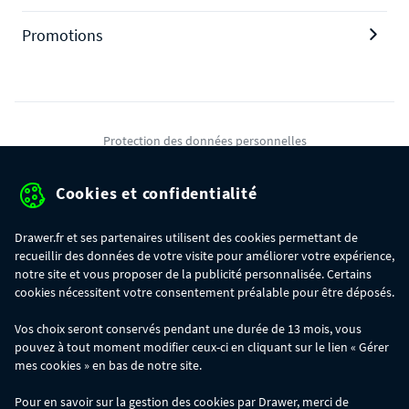
Promotions
Protection des données personnelles
Mentions légales
Cookies et confidentialité
Conditions générales de ventes
Drawer.fr et ses partenaires utilisent des cookies permettant de
Gérer mes cookies
recueillir des données de votre visite pour améliorer votre expérience,
notre site et vous proposer de la publicité personnalisée. Certains
cookies nécessitent votre consentement préalable pour être déposés.
OFFRE SPÉCIALE
- Du 29/07 au 11/08, jusqu'à 100€ de remise sur votre
Vos choix seront conservés pendant une durée de 13 mois, vous
commande :
pouvez à tout moment modifier ceux-ci en cliquant sur le lien « Gérer
- 30€ sur votre commande dès 300€ d'achat, avec le code BIKINI30
- 50€ sur votre commande dès 500€ d'achat, avec le code BIKINI50
mes cookies » en bas de notre site.
- 100€ sur votre commande dès 1200€ d'achat, avec le code BIKINI100
Les codes BIKINI30, BIKINI50 et BIKINI100 ne sont valables que sur
Pour en savoir sur la gestion des cookies par Drawer, merci de