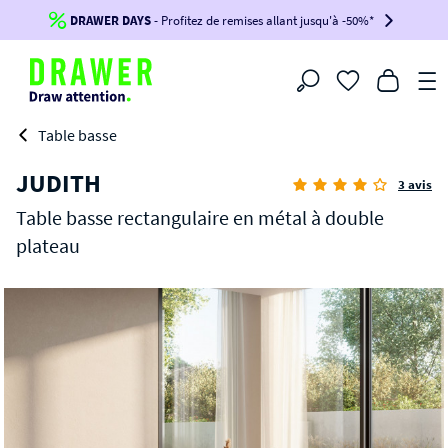
DRAWER DAYS
Jusqu'à
-100€*
- Profitez de remises allant jusqu'à -50%*
sur votre commande !
BIKINI30
BIKINI50
BIKINI100
Filtrer
-voir conditions en bas de page-
Table basse
JUDITH
3 avis
Table basse rectangulaire en métal à double
plateau