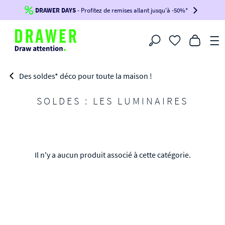
DRAWER DAYS
Jusqu'à
-100€*
- Profitez de remises allant jusqu'à -50%*
sur votre commande !
BIKINI30
BIKINI50
BIKINI100
Filtrer
-voir conditions en bas de page-
Des soldes* déco pour toute la maison !
SOLDES : LES LUMINAIRES
Il n'y a aucun produit associé à cette catégorie.