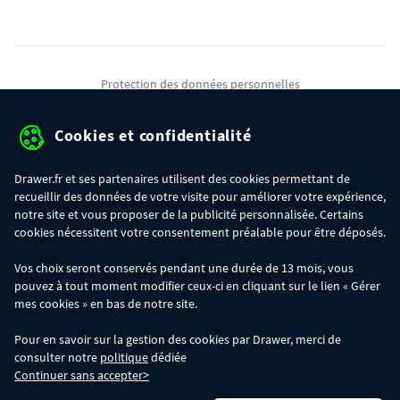
Protection des données personnelles
Mentions légales
Cookies et confidentialité
Conditions générales de ventes
Drawer.fr et ses partenaires utilisent des cookies permettant de
Gérer mes cookies
recueillir des données de votre visite pour améliorer votre expérience,
notre site et vous proposer de la publicité personnalisée. Certains
cookies nécessitent votre consentement préalable pour être déposés.
OFFRE SPÉCIALE
- Du 29/07 au 11/08, jusqu'à 100€ de remise sur votre
Vos choix seront conservés pendant une durée de 13 mois, vous
commande :
pouvez à tout moment modifier ceux-ci en cliquant sur le lien « Gérer
- 30€ sur votre commande dès 300€ d'achat, avec le code BIKINI30
- 50€ sur votre commande dès 500€ d'achat, avec le code BIKINI50
mes cookies » en bas de notre site.
- 100€ sur votre commande dès 1200€ d'achat, avec le code BIKINI100
Les codes BIKINI30, BIKINI50 et BIKINI100 ne sont valables que sur
Pour en savoir sur la gestion des cookies par Drawer, merci de
www.drawer.fr; ils ne sont pas cumulables entre eux, ni avec d'autres codes
consulter notre
politique
dédiée
promotionnels. La remise se calculera automatiquement dans votre panier
Continuer sans accepter>
lors de la saisie du code adéquat.