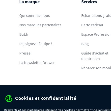
La marque
Services
Qui sommes-nous
Echantillons gratu
Nos marques partenaires
Carte cadeau
But.fr
Espace Professio
Rejoignez l'équipe !
Blog
Presse
Guide d'achat et
d'entretien
La Newsletter Drawer
Réparer son mobi
Cookies et confidentialité
Protection des données pe
Drawer.fr et ses partenaires utilisent des cookies permettant de recueill