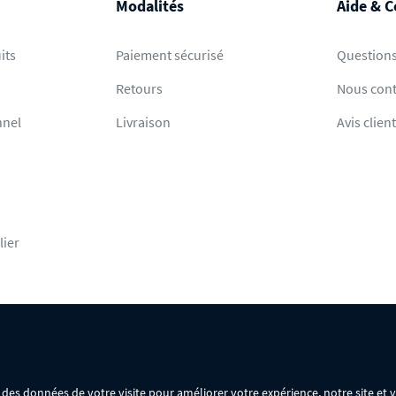
Modalités
Aide & C
its
Paiement sécurisé
Questions
Retours
Nous cont
nnel
Livraison
Avis clien
lier
rsonnelles
Mentions légales
Conditions générales de vente
ir des données de votre visite pour améliorer votre expérience, notre site et