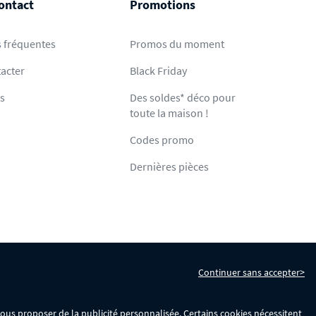
ontact
Promotions
 fréquentes
Promos du moment
acter
Black Friday
ts
Des soldes* déco pour
toute la maison !
Codes promo
Dernières pièces
Continuer sans accepter>
s
Gérer mes cookies
 vous proposer de la publicité personnalisée. Certains cookies nécessitent