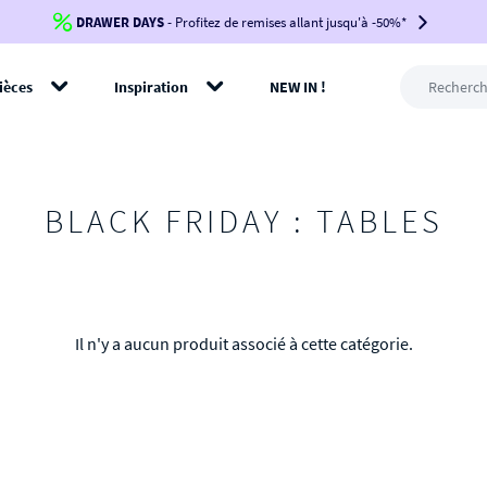
DRAWER DAYS
Jusqu'à
-100€*
- Profitez de remises allant jusqu'à -50%*
sur votre commande !
BIKINI30
BIKINI50
BIKINI100
ièces
Inspiration
NEW IN !
-voir conditions en bas de page-
rer
BLACK FRIDAY : TABLES
Il n'y a aucun produit associé à cette catégorie.