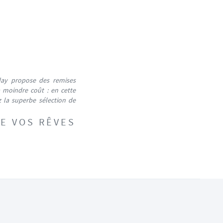
iday propose des remises
à moindre coût : en
cette
z la superbe sélection de
DE VOS RÊVES