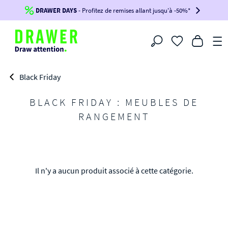
DRAWER DAYS
Jusqu'à
-100€*
- Profitez de remises allant jusqu'à -50%*
sur votre commande !
BIKINI30
BIKINI50
BIKINI100
Filtrer
-voir conditions en bas de page-
Black Friday
BLACK FRIDAY : MEUBLES DE
RANGEMENT
Il n'y a aucun produit associé à cette catégorie.