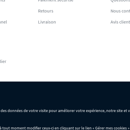
Retours
Nous cont
nnel
Livraison
Avis clien
lier
rsonnelles
Mentions légales
Conditions générales de vente
ir des données de votre visite pour améliorer votre expérience, notre site et
ommande :
out moment modifier ceux-ci en cliquant sur le lien « Gérer mes cookies » 