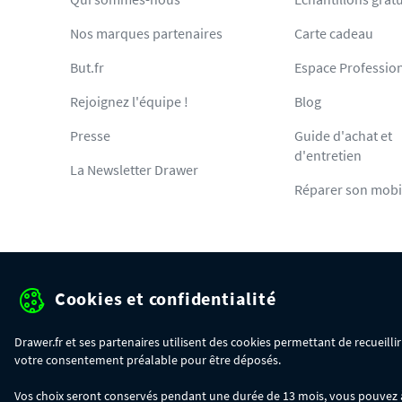
Nos marques partenaires
Carte cadeau
But.fr
Espace Professio
Rejoignez l'équipe !
Blog
Presse
Guide d'achat et
d'entretien
La Newsletter Drawer
Réparer son mobi
Cookies et confidentialité
Protection des données pe
Drawer.fr et ses partenaires utilisent des cookies permettant de recueill
votre consentement préalable pour être déposés.
OFFRE SPÉCIALE
- Du 29/07 au 11/08, jusqu'à 100€ de remise sur votre c
Vos choix seront conservés pendant une durée de 13 mois, vous pouvez à t
- 30€ sur votre commande dès 300€ d'achat, avec le code BIKINI30