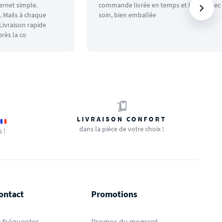
ternet simple.
commande livrée en temps et heure avec
 Mails à chaque
soin, bien emballée
ivraison rapide
rès la co
LIVRAISON CONFORT
dans la pièce de votre choix !
s !
ontact
Promotions
 fréquentes
Promos du moment