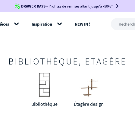
DRAWER DAYS
Jusqu'à
-100€*
- Profitez de remises allant jusqu'à -50%*
sur votre commande !
BIKINI30
BIKINI50
BIKINI100
ièces
Inspiration
NEW IN !
-voir conditions en bas de page-
rer
BIBLIOTHÈQUE, ETAGÈRE
Bibliothèque
Étagère design