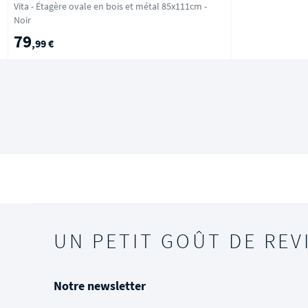
Vita - Étagère ovale en bois et métal 85x111cm -
Noir
79
,99 €
UN PETIT GOÛT DE REV
Notre newsletter