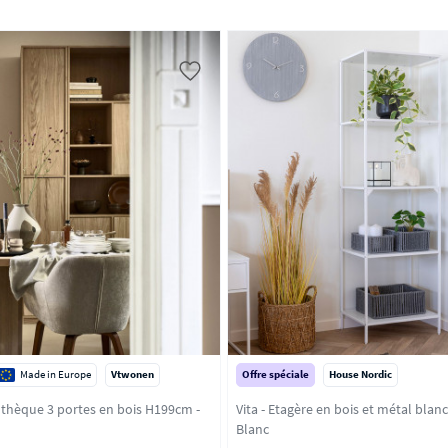
Made in Europe
Vtwonen
Offre spéciale
House Nordic
othèque 3 portes en bois H199cm -
Vita - Etagère en bois et métal blan
Blanc