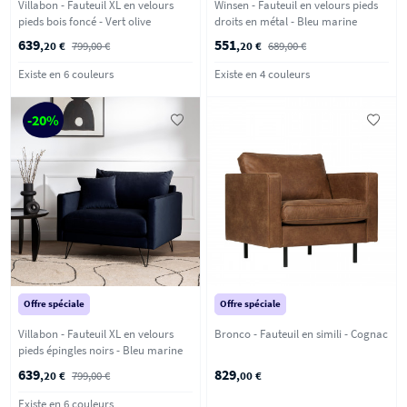
Villabon - Fauteuil XL en velours
Winsen - Fauteuil en velours pieds
pieds bois foncé - Vert olive
droits en métal - Bleu marine
639
551
,20 €
799,00 €
,20 €
689,00 €
Existe en 6 couleurs
Existe en 4 couleurs
-20%
Offre spéciale
Offre spéciale
Villabon - Fauteuil XL en velours
Bronco - Fauteuil en simili - Cognac
pieds épingles noirs - Bleu marine
639
829
,20 €
799,00 €
,00 €
Existe en 6 couleurs