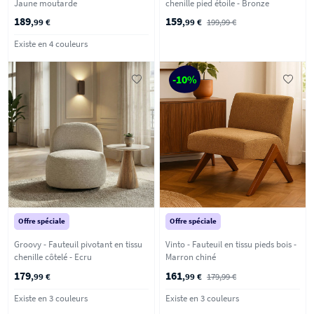
Jaune moutarde
chenille pied étoile - Bronze
189
159
,99 €
,99 €
199,99 €
Existe en 4 couleurs
-10%
Offre spéciale
Offre spéciale
Groovy - Fauteuil pivotant en tissu
Vinto - Fauteuil en tissu pieds bois -
chenille côtelé - Ecru
Marron chiné
179
161
,99 €
,99 €
179,99 €
Existe en 3 couleurs
Existe en 3 couleurs