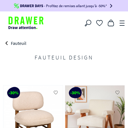
DRAWER DAYS
Jusqu'à
-100€*
- Profitez de remises allant jusqu'à -50%*
sur votre commande !
BIKINI30
BIKINI50
BIKINI100
Filtrer
-voir conditions en bas de page-
Fauteuil
FAUTEUIL DESIGN
-30%
-30%