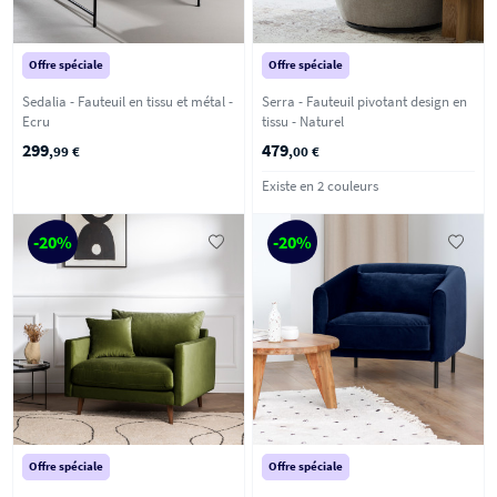
Offre spéciale
Offre spéciale
Sedalia - Fauteuil en tissu et métal -
Serra - Fauteuil pivotant design en
Ecru
tissu - Naturel
299
479
,99 €
,00 €
Existe en 2 couleurs
-20%
-20%
Offre spéciale
Offre spéciale