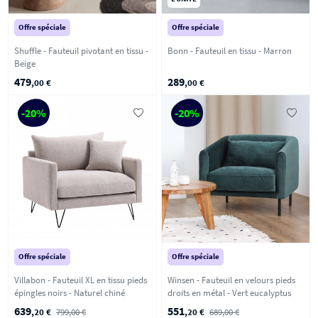
Offre spéciale
Offre spéciale
Shuffle - Fauteuil pivotant en tissu -
Bonn - Fauteuil en tissu - Marron
Beige
479
289
,00 €
,00 €
-20%
-20%
Offre spéciale
Offre spéciale
Villabon - Fauteuil XL en tissu pieds
Winsen - Fauteuil en velours pieds
épingles noirs - Naturel chiné
droits en métal - Vert eucalyptus
639
551
,20 €
799,00 €
,20 €
689,00 €