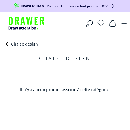
DRAWER DAYS
Jusqu'à
-100€*
- Profitez de remises allant jusqu'à -50%*
sur votre commande !
BIKINI30
BIKINI50
BIKINI100
Filtrer
-voir conditions en bas de page-
Chaise design
CHAISE DESIGN
Il n'y a aucun produit associé à cette catégorie.