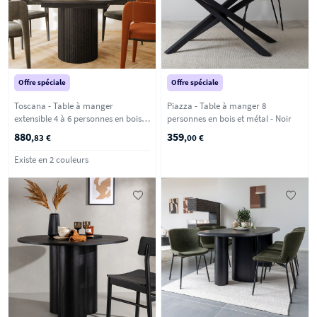
Offre spéciale
Offre spéciale
Toscana - Table à manger
Piazza - Table à manger 8
extensible 4 à 6 personnes en bois
personnes en bois et métal - Noir
ø120-160x120cm - Noir
880
359
,83 €
,00 €
Existe en 2 couleurs