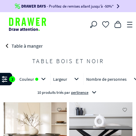
DRAWER DAYS
Jusqu'à
-100€*
- Profitez de remises allant jusqu'à -50%*
sur votre commande !
BIKINI30
BIKINI50
BIKINI100
Filtrer
-voir conditions en bas de page-
Table à manger
TABLE BOIS ET NOIR
Affiner
2
Couleur
Largeur
Nombre de personnes
10 produits triés
par
pertinence