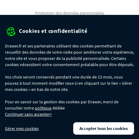
Protection des données personnelles
Mentions légales
Cookies et confidentialité
Conditions générales de ventes
Drawer.fr et ses partenaires utilisent des cookies permettant de
Gérer mes cookies
recueillir des données de votre visite pour améliorer votre expérience,
notre site et vous proposer de la publicité personnalisée. Certains
cookies nécessitent votre consentement préalable pour être déposés.
OFFRE SPÉCIALE
- Du 29/07 au 11/08, jusqu'à 100€ de remise sur votre
Vos choix seront conservés pendant une durée de 13 mois, vous
commande :
pouvez à tout moment modifier ceux-ci en cliquant sur le lien « Gérer
- 30€ sur votre commande dès 300€ d'achat, avec le code BIKINI30
- 50€ sur votre commande dès 500€ d'achat, avec le code BIKINI50
mes cookies » en bas de notre site.
- 100€ sur votre commande dès 1200€ d'achat, avec le code BIKINI100
Les codes BIKINI30, BIKINI50 et BIKINI100 ne sont valables que sur
Pour en savoir sur la gestion des cookies par Drawer, merci de
www.drawer.fr; ils ne sont pas cumulables entre eux, ni avec d'autres codes
consulter notre
politique
dédiée
promotionnels. La remise se calculera automatiquement dans votre panier
Continuer sans accepter>
lors de la saisie du code adéquat.
DRAWER DAYS
- Du 29/07 au 11/08 inclus : profitez de remises allant jusqu'à
Gérer mes cookies
Accepter tous les cookies
-50% sur une large sélection de produits. Opération valable dans la limite des