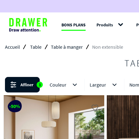
BONS PLANS
Produits
P
Filt
Accueil
Table
Table à manger
Non extensible
TA
Couleur
Largeur
Nom
Affiner
1
-50%