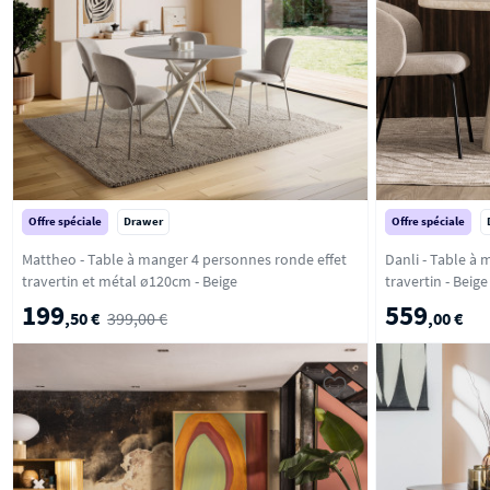
Offre spéciale
Drawer
Offre spéciale
Mattheo - Table à manger 4 personnes ronde effet
Danli - Table à
travertin et métal ø120cm - Beige
travertin - Beige
199
559
,50 €
399,00 €
,00 €