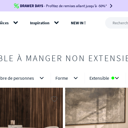
DRAWER DAYS
Jusqu'à
-100€*
- Profitez de remises allant jusqu'à -50%*
sur votre commande !
BIKINI30
BIKINI50
BIKINI100
ièces
Inspiration
NEW IN !
-voir conditions en bas de page-
rer
BLE À MANGER NON EXTENSI
bre de personnes
Forme
Extensible