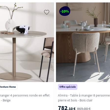
-10%
Venture Home
Offre spéciale
 manger 4 personnes ronde en effet
Almira - Table à manger 8 personne
marbre et métal - Beige
pierre et bois - Bois clair
782
,10 €
869,00 €