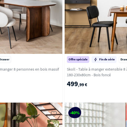
Drawer
Offre spéciale
Fin de série
Dra
 manger 8 personnes en bois massif
Skoll - Table à manger extensible 8
180-230x80cm - Bois foncé
499
,99 €
-40%