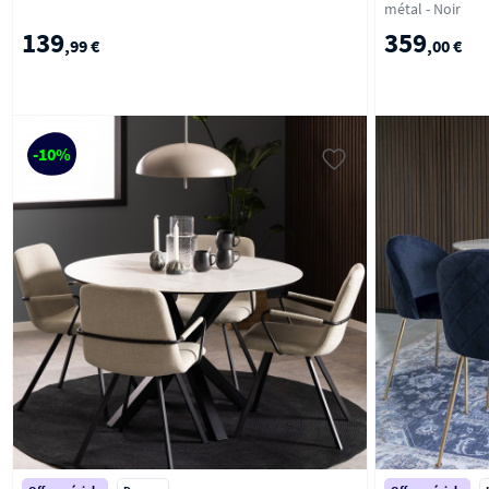
métal - Noir
139
359
,99 €
,00 €
-10%