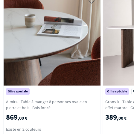
Offre spéciale
Offre spéciale
Almira - Table à manger 8 personnes ovale en
Gronvik - Table
pierre et bois - Bois foncé
effet ma
869
389
,00 €
,00 €
Existe en 2 couleurs