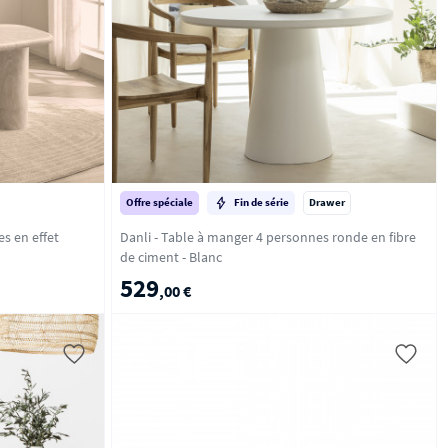
Offre spéciale
Fin de série
Drawer
s en effet
Danli - Table à manger 4 personnes ronde en fibre
de ciment - Blanc
529
,00 €