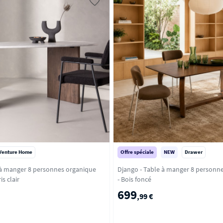
Venture Home
Offre spéciale
NEW
Drawer
 à manger 8 personnes organique
Django - Table à manger 8 personne
rbre - Gris clair
- Bois foncé
699
,99 €