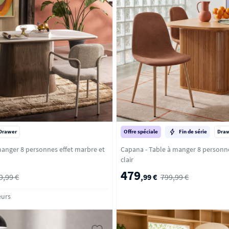
Drawer
Offre spéciale
Fin de série
Dra
manger 8 personnes effet marbre et
Capana - Table à manger 8 personnes en bois - Bois
clair
479
9,99 €
,99 €
799,99 €
eurs