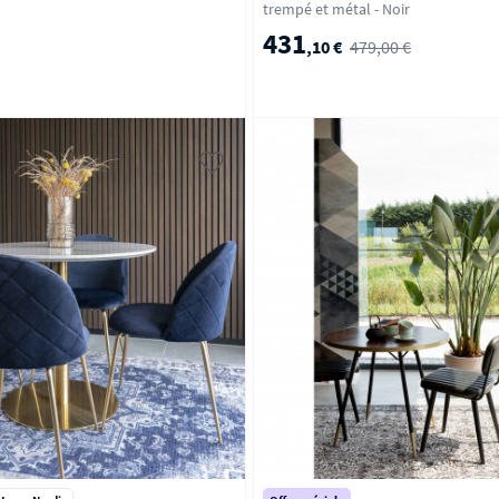
trempé et métal - Noir
431
,10 €
479,00 €