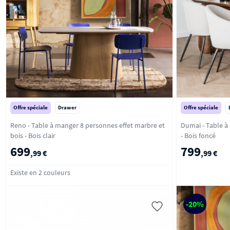
Offre spéciale
Drawer
Offre spéciale
Reno - Table à manger 8 personnes effet marbre et
Dumai - Table à
bois - Bois clair
- Bois foncé
699
799
,99 €
,99 €
Existe en 2 couleurs
-20%