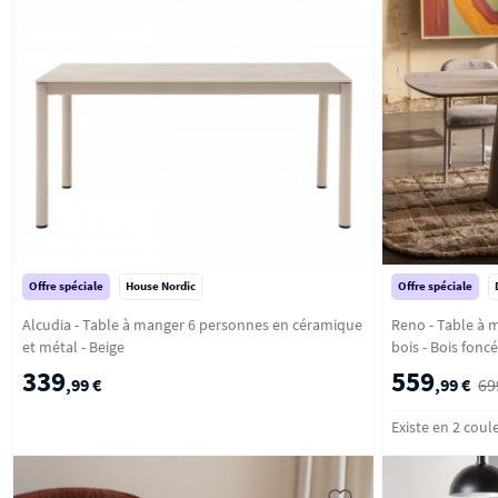
Offre spéciale
House Nordic
Offre spéciale
Alcudia - Table à manger 6 personnes en céramique
Reno - Table à 
et métal - Beige
bois - Bois foncé
339
559
,99 €
,99 €
69
Existe en 2 coul