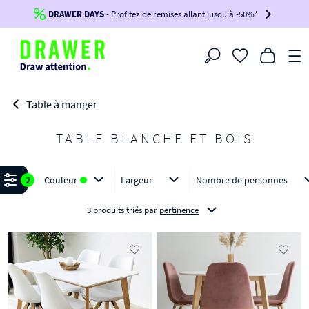
DRAWER DAYS
Jusqu'à
-100€*
- Profitez de remises allant jusqu'à -50%*
sur votre commande !
BIKINI30
BIKINI50
BIKINI100
Filtrer
-voir conditions en bas de page-
Table à manger
TABLE BLANCHE ET BOIS
Affiner
2
Couleur
Largeur
Nombre de personnes
3 produits triés
par
pertinence