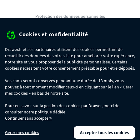
Protection des données personnelles
Mentions légales
Cookies et confidentialité
Conditions générales de ventes
Drawer.fr et ses partenaires utilisent des cookies permettant de
Gérer mes cookies
recueillir des données de votre visite pour améliorer votre expérience,
notre site et vous proposer de la publicité personnalisée. Certains
cookies nécessitent votre consentement préalable pour être déposés.
OFFRE SPÉCIALE
- Du 29/07 au 11/08, jusqu'à 100€ de remise sur votre
Vos choix seront conservés pendant une durée de 13 mois, vous
commande :
pouvez à tout moment modifier ceux-ci en cliquant sur le lien « Gérer
- 30€ sur votre commande dès 300€ d'achat, avec le code BIKINI30
- 50€ sur votre commande dès 500€ d'achat, avec le code BIKINI50
mes cookies » en bas de notre site.
- 100€ sur votre commande dès 1200€ d'achat, avec le code BIKINI100
Les codes BIKINI30, BIKINI50 et BIKINI100 ne sont valables que sur
Pour en savoir sur la gestion des cookies par Drawer, merci de
www.drawer.fr; ils ne sont pas cumulables entre eux, ni avec d'autres codes
consulter notre
politique
dédiée
promotionnels. La remise se calculera automatiquement dans votre panier
Continuer sans accepter>
lors de la saisie du code adéquat.
DRAWER DAYS
- Du 29/07 au 18/08 inclus : profitez de remises allant jusqu'à
Gérer mes cookies
Accepter tous les cookies
-50% sur une large sélection de produits. Opération valable dans la limite des