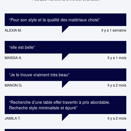
“
Pour son style et la qualité des matériaux choisi
”
ALEXIA M.
Il y a 1 semaine
“
elle est belle
”
MAISSA A.
Il y a 1 mois
“
Je le trouve vraiment très beau
”
MANON G.
Il y a 2 mois
“
Recherche d’une table effet travertin à prix abordable.
Recheche style minimaliste et épuré
”
JAMILA T.
Il y a 2 mois