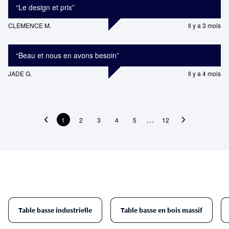
“
Le design et prix
”
CLEMENCE M.
Il y a 3 mois
“
Beau et nous en avons besoin
”
JADE G.
Il y a 4 mois
…
1
2
3
4
5
12
Table basse industrielle
Table basse en bois massif