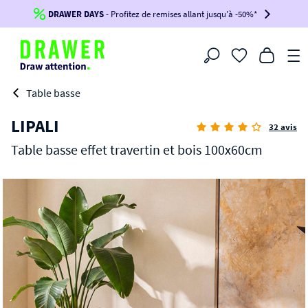
DERNIERS JOURS
DRAWER DAYS
- Jusqu'à
- Profitez de remises allant jusqu'à -50%*
-100€*
sur votre commande !
BIKINI30
BIKINI50
BIKINI100
Filtrer
-voir conditions en bas de page-
Table basse
LIPALI
32 avis
Table basse effet travertin et bois 100x60cm