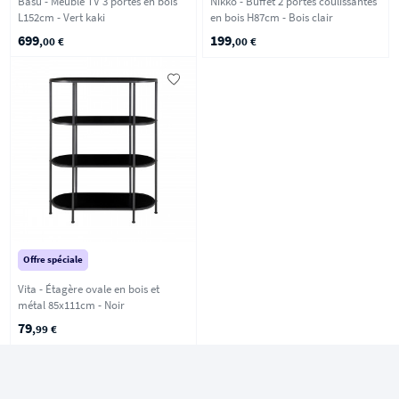
Basu - Meuble TV 3 portes en bois
Nikko - Buffet 2 portes coulissantes
L152cm - Vert kaki
en bois H87cm - Bois clair
699
199
,00 €
,00 €
Offre spéciale
Vita - Étagère ovale en bois et
métal 85x111cm - Noir
79
,99 €