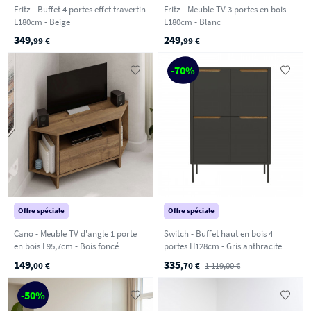
Fritz - Buffet 4 portes effet travertin
Fritz - Meuble TV 3 portes en bois
L180cm - Beige
L180cm - Blanc
349
249
,99 €
,99 €
-70%
Offre spéciale
Offre spéciale
Cano - Meuble TV d'angle 1 porte
Switch - Buffet haut en bois 4
en bois L95,7cm - Bois foncé
portes H128cm - Gris anthracite
149
335
,00 €
,70 €
1 119,00 €
-50%