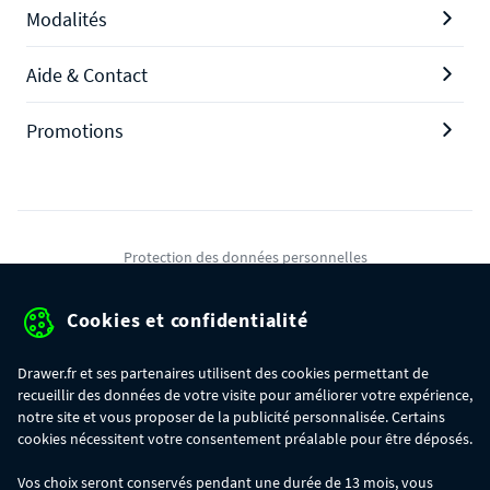
Modalités
Aide & Contact
Promotions
Protection des données personnelles
Mentions légales
Cookies et confidentialité
Conditions générales de ventes
Drawer.fr et ses partenaires utilisent des cookies permettant de
Gérer mes cookies
recueillir des données de votre visite pour améliorer votre expérience,
notre site et vous proposer de la publicité personnalisée. Certains
cookies nécessitent votre consentement préalable pour être déposés.
OFFRE SPÉCIALE
- Du 29/07 au 11/08, jusqu'à 100€ de remise sur votre
Vos choix seront conservés pendant une durée de 13 mois, vous
commande :