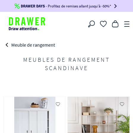
DRAWER DAYS
Jusqu'à
-100€*
- Profitez de remises allant jusqu'à -50%*
sur votre commande !
BIKINI30
BIKINI50
BIKINI100
Filtrer
-voir conditions en bas de page-
Meuble de rangement
MEUBLES DE RANGEMENT
SCANDINAVE