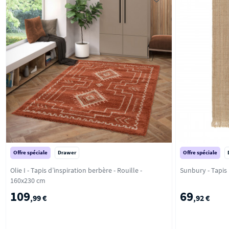
Offre spéciale
Drawer
Offre spéciale
Olie I - Tapis d’inspiration berbère - Rouille -
160x230 cm
109
69
,99 €
,92 €