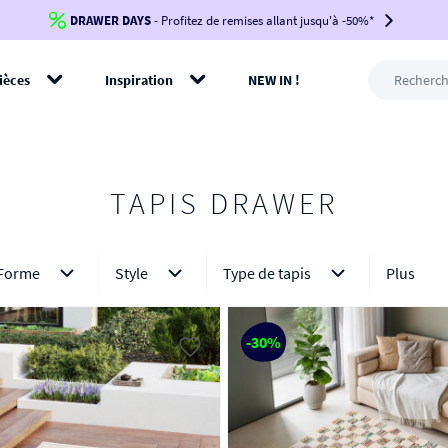
DRAWER DAYS
Jusqu'à
-100€*
- Profitez de remises allant jusqu'à -50%*
sur votre commande !
BIKINI30
BIKINI50
BIKINI100
ièces
Inspiration
NEW IN !
-voir conditions en bas de page-
rer
TAPIS DRAWER
Forme
Style
Type de tapis
Plus
-30%