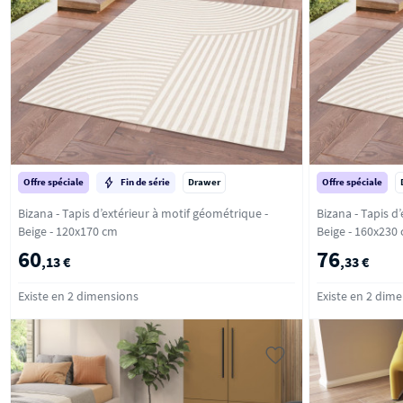
Offre spéciale
Fin de série
Drawer
Offre spéciale
Bizana - Tapis d’extérieur à motif géométrique -
Bizana - Tapis d
Beige - 120x170 cm
Beige - 160x230
60
76
,13 €
,33 €
Existe en 2 dimensions
Existe en 2 dim