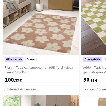
Offre spéciale
Drawer
Offre spéciale
Flora I - Tapis contemporain à motif floral - Vieux
Addo – Tapis int
rose - 160x230 cm
géom
100
90
,33 €
,33 €
Existe en 2 dimensions
Existe en 2 dim