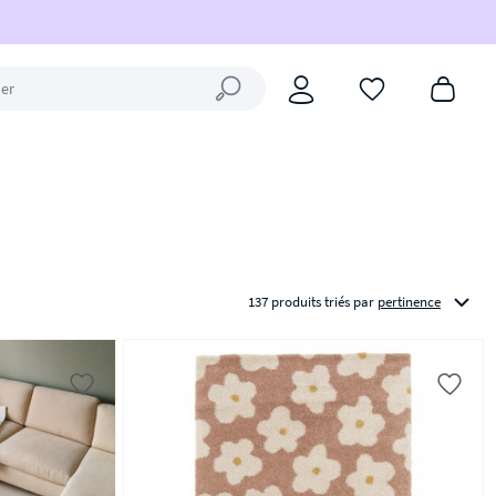
Fermer la recherche
137 produits triés
par
pertinence