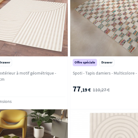
Drawer
Offre spéciale
Drawer
’extérieur à motif géométrique -
Spoti - Tapis damiers - Mu
 cm
77
,19 €
110,27 €
ensions