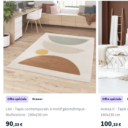
Offre spéciale
Drawer
Offre spéciale
Léo - Tapis contemporain à motif géométrique -
Anissa II - Tapis d’ins
Multicolore - 160x230 cm
160x230 cm
90
100
,33 €
,33 €