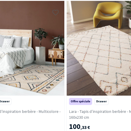
Drawer
Offre spéciale
Drawer
piration berbère - Multicolore -
Lara - Tapis d’inspiration berbère - Multicolore -
160x230 cm
100
,33 €