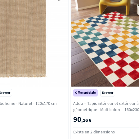
Drawer
Offre spéciale
Drawer
Sunbury - Tapis bohème - Naturel - 120x170 cm
Addo – Tapis intérieur et extérieur à
géométrique - Multicolore - 160x
90
,16 €
Existe en 2 dimensions