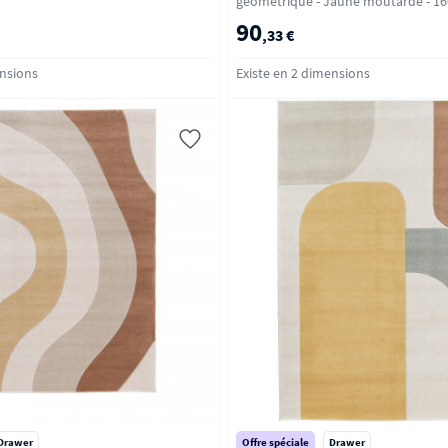
géométrique - Jaune moutarde 
90
,33 €
ensions
Existe en 2 dimensions
Drawer
Offre spéciale
Drawer