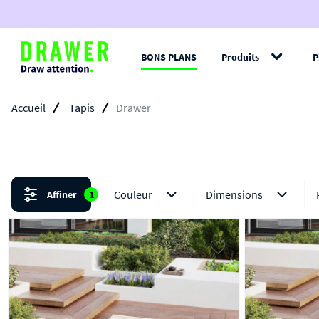
BONS PLANS
Produits
P
Filt
Accueil
Tapis
Drawer
Couleur
Dimensions
Affiner
1