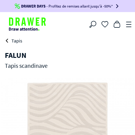
DRAWER DAYS
Jusqu'à
-100€*
- Profitez de remises allant jusqu'à -50%*
sur votre commande !
BIKINI30
BIKINI50
BIKINI100
Filtrer
-voir conditions en bas de page-
Tapis
FALUN
Tapis scandinave