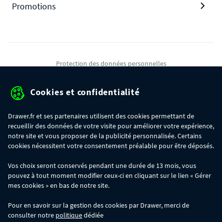
Promotions
Protection des données personnelles
Mentions légales
Cookies et confidentialité
Conditions générales de ventes
Drawer.fr et ses partenaires utilisent des cookies permettant de
Gérer mes cookies
recueillir des données de votre visite pour améliorer votre expérience,
notre site et vous proposer de la publicité personnalisée. Certains
cookies nécessitent votre consentement préalable pour être déposés.
OFFRE SPÉCIALE
- Du 29/07 au 11/08, jusqu'à 100€ de remise sur votre
Vos choix seront conservés pendant une durée de 13 mois, vous
commande :
pouvez à tout moment modifier ceux-ci en cliquant sur le lien « Gérer
- 30€ sur votre commande dès 300€ d'achat, avec le code BIKINI30
- 50€ sur votre commande dès 500€ d'achat, avec le code BIKINI50
mes cookies » en bas de notre site.
- 100€ sur votre commande dès 1200€ d'achat, avec le code BIKINI100
Les codes BIKINI30, BIKINI50 et BIKINI100 ne sont valables que sur
Pour en savoir sur la gestion des cookies par Drawer, merci de
www.drawer.fr; ils ne sont pas cumulables entre eux, ni avec d'autres codes
consulter notre
politique
dédiée
promotionnels. La remise se calculera automatiquement dans votre panier