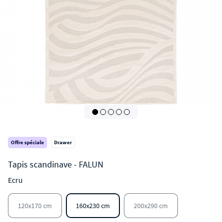
Offre spéciale
Drawer
Ecru
FALUN
Tapis scandinave
120x170 cm
160x230 cm
200x290 cm