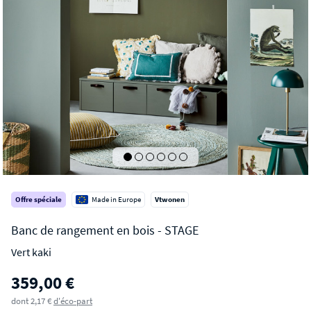
Offre spéciale
Made in Europe
Vtwonen
Vert kaki
STAGE
359,00 €
Banc de rangement en bois
dont 2,17 €
d'éco-part