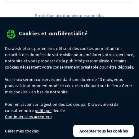
Protection des données personnelles
Mentions légales
Cookies et confidentialité
Conditions générales de ventes
Drawer.fr et ses partenaires utilisent des cookies permettant de
Gérer mes cookies
recueillir des données de votre visite pour améliorer votre expérience,
notre site et vous proposer de la publicité personnalisée. Certains
cookies nécessitent votre consentement préalable pour être déposés.
OFFRE SPÉCIALE
- Du 29/07 au 11/08, jusqu'à 100€ de remise sur votre
Vos choix seront conservés pendant une durée de 13 mois, vous
commande :
pouvez à tout moment modifier ceux-ci en cliquant sur le lien « Gérer
- 30€ sur votre commande dès 300€ d'achat, avec le code BIKINI30
- 50€ sur votre commande dès 500€ d'achat, avec le code BIKINI50
mes cookies » en bas de notre site.
- 100€ sur votre commande dès 1200€ d'achat, avec le code BIKINI100
Les codes BIKINI30, BIKINI50 et BIKINI100 ne sont valables que sur
Pour en savoir sur la gestion des cookies par Drawer, merci de
www.drawer.fr; ils ne sont pas cumulables entre eux, ni avec d'autres codes
consulter notre
politique
dédiée
promotionnels. La remise se calculera automatiquement dans votre panier
Continuer sans accepter>
lors de la saisie du code adéquat.
DRAWER DAYS
- Du 29/07 au 11/08 inclus : profitez de remises allant jusqu'à
Gérer mes cookies
Accepter tous les cookies
-50% sur une large sélection de produits. Opération valable dans la limite des