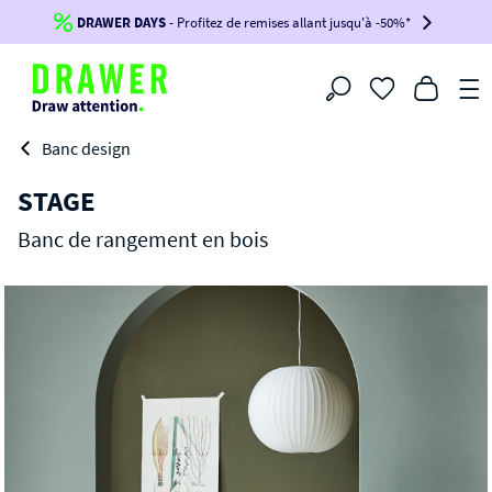
DRAWER DAYS
Jusqu'à
-100€*
- Profitez de remises allant jusqu'à -50%*
sur votre commande !
BIKINI30
BIKINI50
BIKINI100
Filtrer
-voir conditions en bas de page-
Banc design
STAGE
Banc de rangement en bois