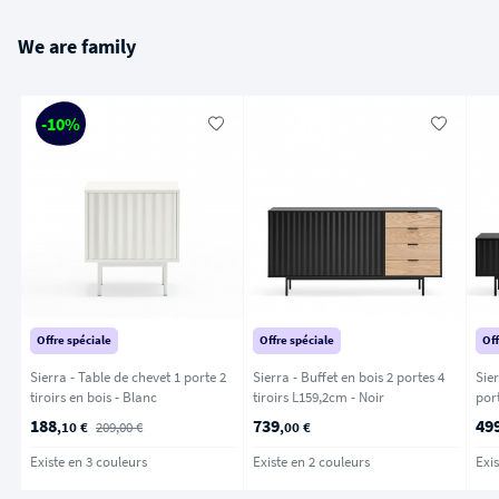
We are family
-10%
Offre spéciale
Offre spéciale
Off
Sierra - Table de chevet 1 porte 2
Sierra - Buffet en bois 2 portes 4
Sie
tiroirs en bois - Blanc
tiroirs L159,2cm - Noir
188
739
49
,10 €
209,00 €
,00 €
Existe en 3 couleurs
Existe en 2 couleurs
Exis