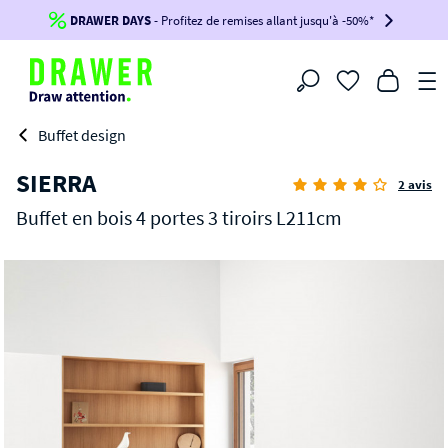
DRAWER DAYS
Jusqu'à
-100€*
- Profitez de remises allant jusqu'à -50%*
sur votre commande !
BIKINI30
BIKINI50
BIKINI100
Filtrer
-voir conditions en bas de page-
Buffet design
SIERRA
2 avis
Buffet en bois 4 portes 3 tiroirs L211cm