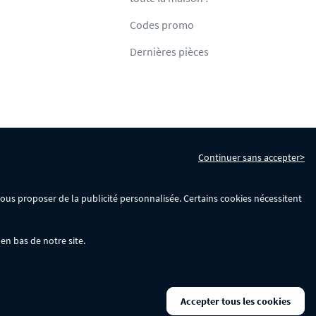
Codes promo
Dernières pièces
Continuer sans accepter>
s
Gérer mes cookies
 vous proposer de la publicité personnalisée. Certains cookies nécessitent
en bas de notre site.
La remise se calculera automatiquement dans votre panier lors de la saisie
Accepter tous les cookies