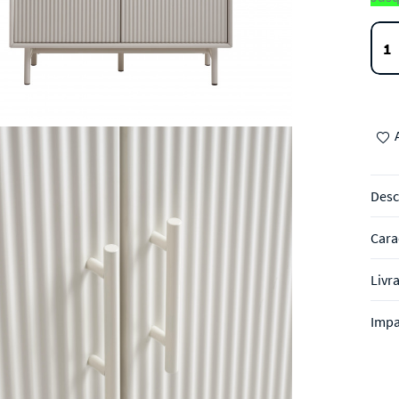
Desc
Cara
Livr
Impa