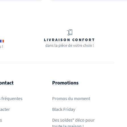
LIVRAISON CONFORT
dans la pièce de votre choix !
s !
ontact
Promotions
 fréquentes
Promos du moment
acter
Black Friday
ts
Des soldes* déco pour
toute la maison !