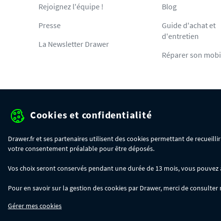
Rejoignez l'équipe !
Blog
Presse
Guide d'achat et
d'entretien
La Newsletter Drawer
Réparer son mobi
Cookies et confidentialité
Protection des données pe
Drawer.fr et ses partenaires utilisent des cookies permettant de recueill
votre consentement préalable pour être déposés.
OFFRE SPÉCIALE
- Du 29/07 au 11/08, jusqu'à 100€ de remise sur votre c
Vos choix seront conservés pendant une durée de 13 mois, vous pouvez à t
- 30€ sur votre commande dès 300€ d'achat, avec le code BIKINI30
- 50€ sur votre commande dès 500€ d'achat, avec le code BIKINI50
Pour en savoir sur la gestion des cookies par Drawer, merci de consulter
- 100€ sur votre commande dès 1200€ d'achat, avec le code BIKINI100
Les codes BIKINI30, BIKINI50 et BIKINI100 ne sont valables que sur www.dra
Gérer mes cookies
du code adéquat.