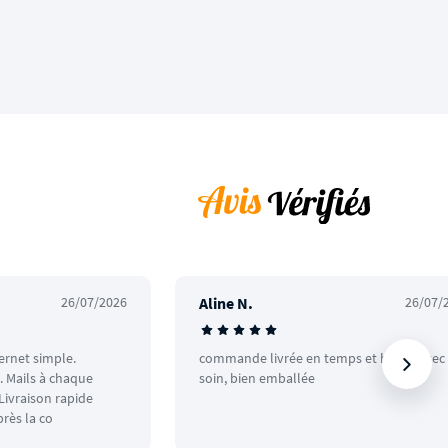
26/07/2026
Aline N.
26/07/
ternet simple.
commande livrée en temps et heure avec
 Mails à chaque
soin, bien emballée
ivraison rapide
rès la co