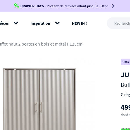
DRAWER DAYS
Jusqu'à
-100€*
- Profitez de remises allant jusqu'à -50%*
sur votre commande !
BIKINI30
BIKINI50
BIKINI100
ièces
Inspiration
NEW IN !
-voir conditions en bas de page-
rer
uffet haut 2 portes en bois et métal H125cm
Offre
JU
Buf
Grèg
49
dont 
Jusq