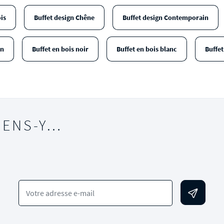
is
Buffet design Chêne
Buffet design Contemporain
in
Buffet en bois noir
Buffet en bois blanc
Buffet
IENS-Y…
Votre adresse e-mail