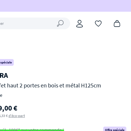
Fermer la recherche
 spéciale
RA
fet haut 2 portes en bois et métal H125cm
e
9,00 €
5,33 €
d'éco-part
u'à -100€* sur votre commande !
Offre spéciale