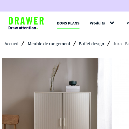
BONS PLANS
Produits
P
Filt
Accueil
Meuble de rangement
Buffet design
Jura - B