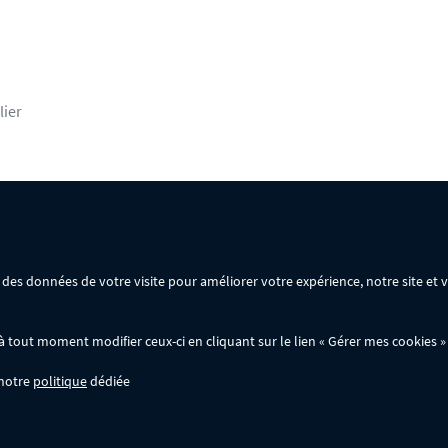
lier
rsonnelles
Mentions légales
Conditions générales de vente
ir des données de votre visite pour améliorer votre expérience, notre site et
ommande :
out moment modifier ceux-ci en cliquant sur le lien « Gérer mes cookies » 
 notre
politique
dédiée
wer.fr; ils ne sont pas cumulables entre eux, ni avec d'autres codes promotionnels. 