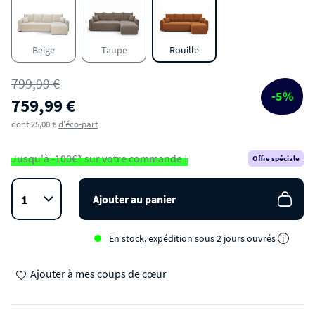
Canapé d'angle convertible réversible 4 places en
velours côtelé
Beige
Taupe
Rouille
799,99 €
-5%
759,99 €
dont 25,00 €
d'éco-part
Jusqu'à -100€* sur votre commande !
Offre spéciale
Ajouter au panier
En stock, expédition sous 2 jours ouvrés
i
Ajouter à mes coups de cœur