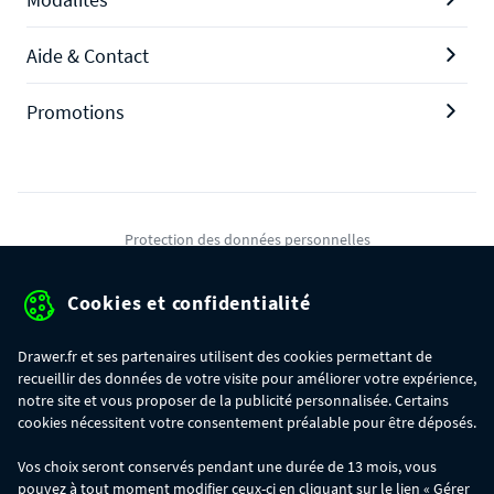
Aide & Contact
Promotions
Protection des données personnelles
Mentions légales
Cookies et confidentialité
Conditions générales de ventes
Drawer.fr et ses partenaires utilisent des cookies permettant de
Gérer mes cookies
recueillir des données de votre visite pour améliorer votre expérience,
notre site et vous proposer de la publicité personnalisée. Certains
cookies nécessitent votre consentement préalable pour être déposés.
OFFRE SPÉCIALE
- Du 29/07 au 11/08, jusqu'à 100€ de remise sur votre
Vos choix seront conservés pendant une durée de 13 mois, vous
commande :
pouvez à tout moment modifier ceux-ci en cliquant sur le lien « Gérer
- 30€ sur votre commande dès 300€ d'achat, avec le code BIKINI30