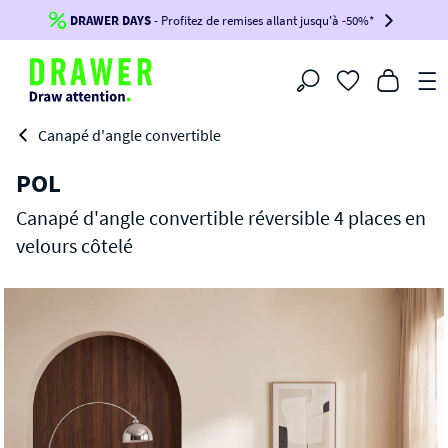
DRAWER DAYS
Jusqu'à
-100€*
- Profitez de remises allant jusqu'à -50%*
sur votre commande !
BIKINI30
BIKINI50
BIKINI100
Filtrer
-voir conditions en bas de page-
Canapé d'angle convertible
POL
Canapé d'angle convertible réversible 4 places en
velours côtelé