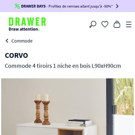
DRAWER DAYS
Jusqu'à
-100€*
- Profitez de remises allant jusqu'à -50%*
sur votre commande !
BIKINI30
BIKINI50
BIKINI100
Filtrer
-voir conditions en bas de page-
Commode
CORVO
Commode 4 tiroirs 1 niche en bois L90xH90cm