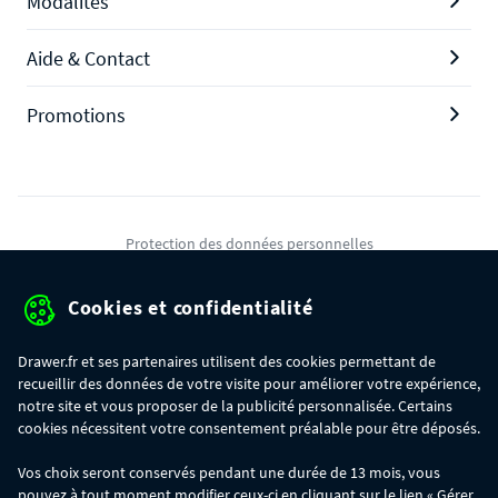
Modalités
Aide & Contact
Promotions
Protection des données personnelles
Mentions légales
Cookies et confidentialité
Conditions générales de ventes
Drawer.fr et ses partenaires utilisent des cookies permettant de
Gérer mes cookies
recueillir des données de votre visite pour améliorer votre expérience,
notre site et vous proposer de la publicité personnalisée. Certains
cookies nécessitent votre consentement préalable pour être déposés.
OFFRE SPÉCIALE
- Du 29/07 au 11/08, jusqu'à 100€ de remise sur votre
Vos choix seront conservés pendant une durée de 13 mois, vous
commande :
pouvez à tout moment modifier ceux-ci en cliquant sur le lien « Gérer
- 30€ sur votre commande dès 300€ d'achat, avec le code BIKINI30