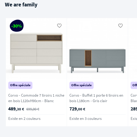
We are family
-30%
Offre spéciale
Offre spéciale
Off
Corvo - Commode 7 tiroirs 1 niche
Corvo - Buffet 1 porte 6 tiroirs en
Corv
en bois L120xH90cm - Blanc
bois L180cm - Gris clair
Bla
489
729
28
,30 €
699,00 €
,00 €
Existe en 2 couleurs
Existe en 3 couleurs
Exis