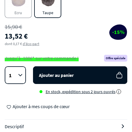
Ecru
Taupe
15,90 €
-15%
13,52 €
dont 0,17 €
d'éco-part
Jusqu'à -100€* sur votre commande !
Offre spéciale
Ajouter au panier
En stock, expédition sous 2 jours ouvrés
i
Ajouter à mes coups de cœur
Descriptif