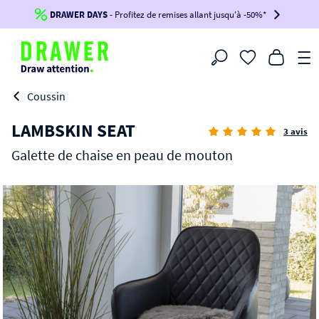
DRAWER DAYS
Jusqu'à
-100€*
- Profitez de remises allant jusqu'à -50%*
sur votre commande !
BIKINI30
BIKINI50
BIKINI100
Filtrer
-voir conditions en bas de page-
Coussin
LAMBSKIN SEAT
3 avis
Galette de chaise en peau de mouton