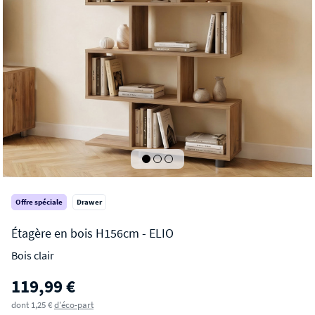
Offre spéciale
Drawer
Bois clair
ELIO
119,99 €
Étagère en bois H156cm
dont 1,25 €
d'éco-part