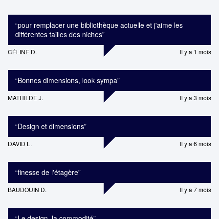
“
pour remplacer une bibliothèque actuelle et j'aime les
différentes tailles des niches
”
CÉLINE D.
Il y a 1 mois
“
Bonnes dimensions, look sympa
”
MATHILDE J.
Il y a 3 mois
“
Design et dimensions
”
DAVID L.
Il y a 6 mois
“
finesse de l'étagère
”
BAUDOUIN D.
Il y a 7 mois
“
Le design, la commodité
”