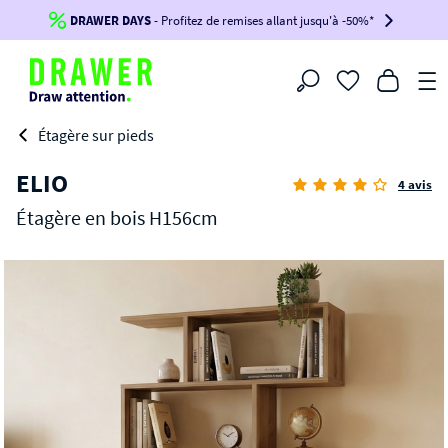
DRAWER DAYS
Jusqu'à
-100€*
- Profitez de remises allant jusqu'à -50%*
sur votre commande !
BIKINI30
BIKINI50
BIKINI100
Filtrer
-voir conditions en bas de page-
Étagère sur pieds
ELIO
4 avis
Étagère en bois H156cm